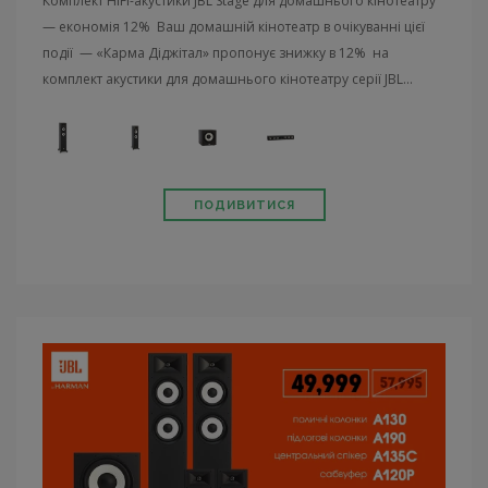
Комплект HiFi-акустики JBL Stage для домашнього кінотеатру
— економія 12% Ваш домашній кінотеатр в очікуванні цієї
події — «Карма Діджітал» пропонує знижку в 12% на
комплект акустики для домашнього кінотеатру серії JBL...
ПОДИВИТИСЯ