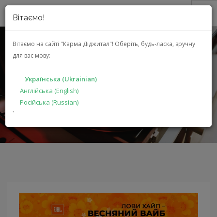
Вітаємо!
ПРО НАС
Вітаємо на сайті "Карма Діджитал"!
Оберіть, будь-ласка, зручну
для вас мову:
АКЦІЇ
АКЦІЇ
КАТАЛОГ
Українська (Ukrainian)
РІШЕННЯ
Англійська (English)
Російська (Russian)
ГОЛОВНА
ВИРОБНИКАМ
АКЦІЇ
`
ДИЛЕРАМ
ПОШУК
УКРАЇНСЬКА (UKRAINIAN)