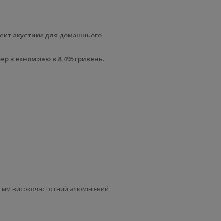
плект акустики для домашнього
р з екномоією в 8,495 гривень.
25 мм високочастотний алюмінієвий