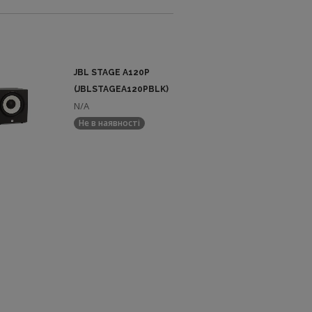
JBL STAGE A120P
(JBLSTAGEA120PBLK)
N/A
Не в наявності