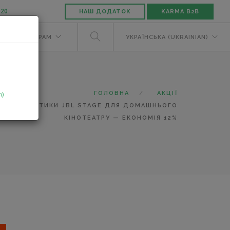
-20
НАШ ДОДАТОК
KARMA B2B
М
ДИЛЕРАМ
УКРАЇНСЬКА (UKRAINIAN)
n)
ГОЛОВНА
АКЦІЇ
 HIFI-АКУСТИКИ JBL STAGE ДЛЯ ДОМАШНЬОГО
КІНОТЕАТРУ — ЕКОНОМІЯ 12%