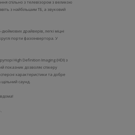
ання спільно з телевізором з великою
авіть з найбільшим ТБ, а звуковий
5-дюймових драйверів, легкі міцні
круглі порти фазоінвертора. У
орі High Definition Imaging (HDI) з
кий показник дозволяє спікеру
дисперсні характеристики та добре
 щільний саунд.
с вдома!
».