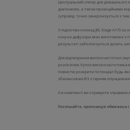
Центральний спікер для домашнього кі
діагоналлю, а також проекційними екр
супровід точно синхронізується з тим,
У підлогова колонці JBL Stage A170 за
конусні дифузори яких виготовлені з п
результаті забезпечується досить силь
Для відтворення високочастотної смуги 
розсікачем. Купол високочастотника в
повністю розкрити потенціал будь-яко
збалансовані ВЧ з гарним опрацюванн
А в комплекті ви отримуєте справжнє 
Поспішайте, пропозиція обмежена і 