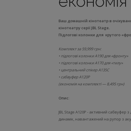
економія
Ваш домашній кінотеатр в очікуван
кінотеатру серії JBL Stage.
Підлогові колонки для крутого «фро
Комплект за 59,999 грн:
• підлогові колонки A190 для «фронту»
• підлогові колонки A170 для «тилу»
• центральний спікер A135C
• сабвуфер A120P
(економія на комплекті — 8,495 грн)
Опис
:
JBL Stage A120P - активний сабвуфер 
динамік, навантажений на рупор з аку