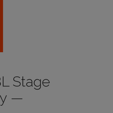
BL Stage
ру —