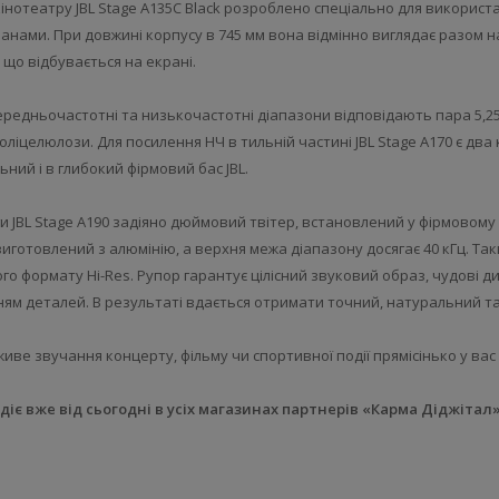
нотеатру JBL Stage A135C Black розроблено спеціально для використ
анами. При довжині корпусу в 745 мм вона відмінно виглядає разом н
 що відбувається на екрані.
 середньочастотні та низькочастотні діапазони відповідають пара 5,2
оліцелюлози. Для посилення НЧ в тильній частині JBL Stage A170 є два 
ний і в глибокий фірмовий бас JBL.
JBL Stage A190 задіяно дюймовий твітер, встановлений у фірмовому руп
иготовлений з алюмінію, а верхня межа діапазону досягає 40 кГц. Та
го формату Hi-Res. Рупор гарантує цілісний звуковий образ, чудові 
ям деталей. В результаті вдається отримати точний, натуральний та
живе звучання концерту, фільму чи спортивної події прямісінько у ва
діє вже від сьогодні в усіх магазинах партнерів «Карма Діджітал