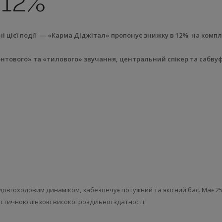
 12%
ні цієї події — «Карма Діджітал» пропонує знижку в 12% на ком
нтового» та «тилового» звучання, центральний спікер та сабвуфе
з довгоходовим динаміком, забезпечує потужний та якісний бас. Має 
стичною лінзою високої роздільної здатності.