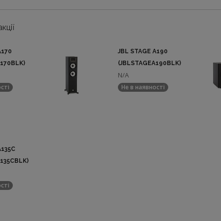
кції
A170
JBL STAGE A190
170BLK)
(JBLSTAGEA190BLK)
N/A
ості
Не в наявності
A135C
135CBLK)
ості