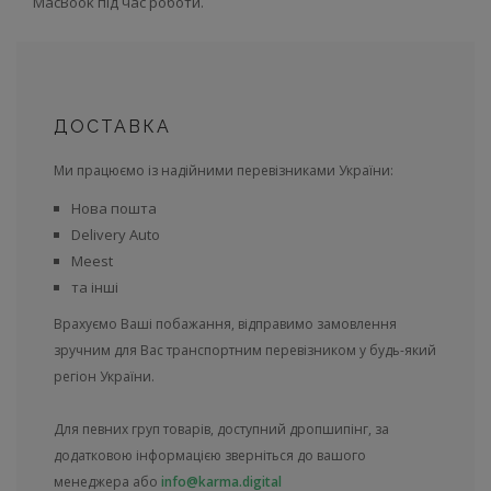
MacBook під час роботи.
ДОСТАВКА
Ми працюємо із надійними перевізниками України:
Нова пошта
Delivery Auto
Meest
та інші
Врахуємо Ваші побажання, відправимо замовлення
зручним для Вас транспортним перевізником у будь-який
регіон України.
Для певних груп товарів, доступний дропшипінг, за
додатковою інформацією зверніться до вашого
менеджера або
info@karma.digital