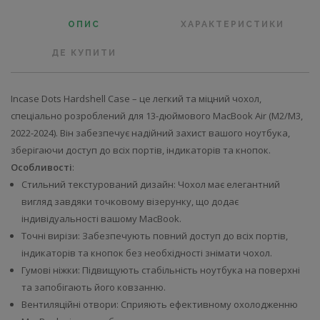
ОПИС
ХАРАКТЕРИСТИКИ
ДЕ КУПИТИ
Incase Dots Hardshell Case – це легкий та міцний чохол,
спеціально розроблений для 13-дюймового MacBook Air (M2/M3,
2022-2024). Він забезпечує надійний захист вашого ноутбука,
зберігаючи доступ до всіх портів, індикаторів та кнопок.
Особливості
:
Стильний текстурований дизайн: Чохол має елегантний
вигляд завдяки точковому візерунку, що додає
індивідуальності вашому MacBook.
Точні вирізи: Забезпечують повний доступ до всіх портів,
індикаторів та кнопок без необхідності знімати чохол.
Гумові ніжки: Підвищують стабільність ноутбука на поверхні
та запобігають його ковзанню.
Вентиляційні отвори: Сприяють ефективному охолодженню