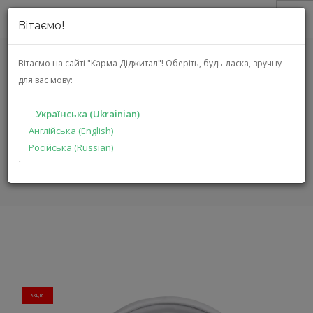
Вітаємо!
ПРО НАС
Вітаємо на сайті "Карма Діджитал"!
Оберіть, будь-ласка, зручну
для вас мову:
АКЦІЇ
JBL TUNE 500 (JBLT500WHT)
КАТАЛОГ
Українська (Ukrainian)
РІШЕННЯ
Англійська (English)
ГОЛОВНА
КАТАЛОГ
МУЛЬТИМЕДІА
TUNE 500
Російська (Russian)
ВИРОБНИКАМ
`
ДИЛЕРАМ
ПОШУК
УКРАЇНСЬКА (UKRAINIAN)
АКЦIЯ