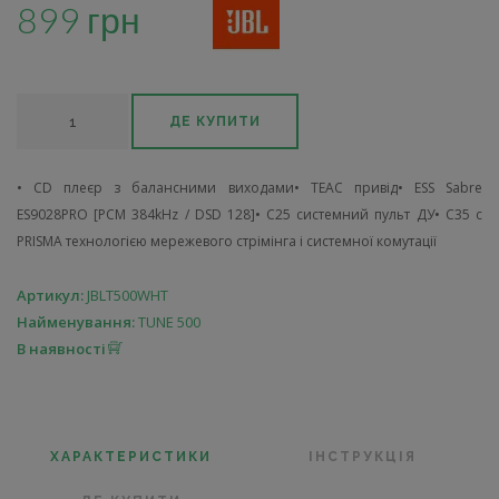
899 грн
ДЕ КУПИТИ
• CD плеєр з балансними виходами• TEAC привід• ESS Sabre
ES9028PRO [PCM 384kHz / DSD 128]• C25 системний пульт ДУ• C35 c
PRISMA технологією мережевого стрімінга і системної комутації
Артикул:
JBLT500WHT
Найменування:
TUNE 500
В наявності
ХАРАКТЕРИСТИКИ
ІНСТРУКЦІЯ