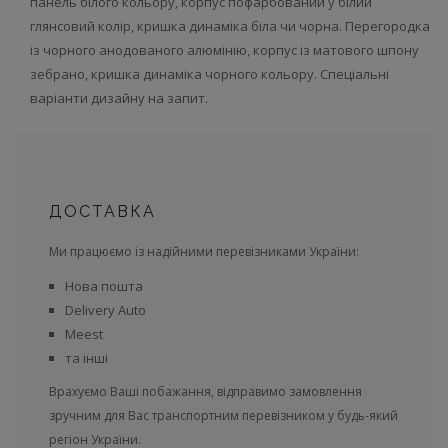
панель білого кольору, корпус пофарбований у білий
глянсовий колір, кришка динаміка біла чи чорна. Перегородка
із чорного анодованого алюмінію, корпус із матового шпону
зебрано, кришка динаміка чорного кольору. Спеціальні
варіанти дизайну на запит.
ДОСТАВКА
Ми працюємо із надійними перевізниками України:
Нова пошта
Delivery Auto
Meest
та інші
Врахуємо Ваші побажання, відправимо замовлення
зручним для Вас транспортним перевізником у будь-який
регіон України.