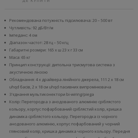
ДЕ КУПИТИ
Рекомендована потужність підсилювача: 20 – 500 вт
Чутливість: 92 дБ/Вт/м
Імпеданс: 4 ом
Діапазон частот: 28 гц – 50 кгц
Габаритні розміри: 165 х ш 23 х г 33 см
Маса: 65 кг
Принцип конструкції: дипольна трисмугова система з
акустичною лінзою
Обладнання: 4 x драйвера лінійного джерела, 111 2 x 18 см
uhqd басів, 2 x 18 см uhqd пасивних випромінювача
З'єднання мультиконектори bi-wiring/piega
Колір: Перегородка з анодованого алюмінію сріблястого
кольору, корпус пофарбований сріблястий колір, кришка
динаміка сріблястого кольору. Перегородка із чорного
анодованого алюмінію, корпус пофарбований у чорний
глянсовий колір, кришка динаміка чорного кольору. Передня