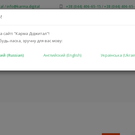
al
/
info@karma.digital
+38 (044) 406-65-15
/
+38 (044) 406-65
!
 НАС
АКЦИИ
КАТАЛОГ
РЕШЕНИЯ
ПРОИЗВОДИТ
а сайті "Карма Діджитал"!
будь-ласка, зручну для вас мову:
ий (Russian)
Английский (English)
Українська (Ukrai
0WHT)
ГЛАВНАЯ