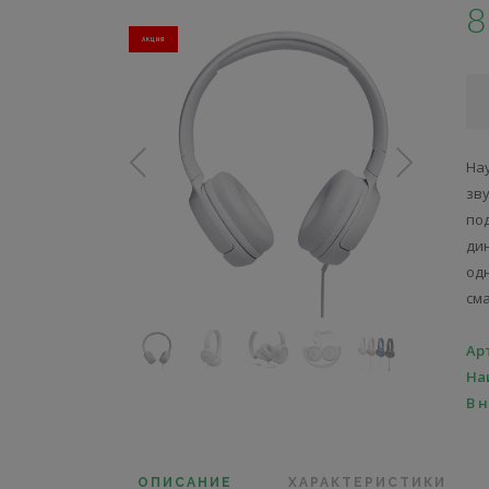
8
АКЦИЯ
На
зв
по
ди
од
сма
Ар
На
В 
ОПИСАНИЕ
ХАРАКТЕРИСТИКИ