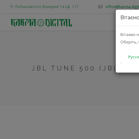
Лобановского Валерия 14 оф. 117
office@karma.digit
Вітаємо
О
Вітаємо н
Оберіть, 
Русск
`
JBL TUNE 500 (JBLT50