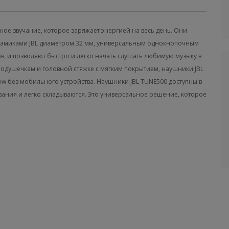
ое звучание, которое заряжает энергией на весь день. Они
амиками JBL диаметром 32 мм, универсальным однокнопочным
, и позволяют быстро и легко начать слушать любимую музыку в
подушечкам и головной стяжке с мягким покрытием, наушники JBL
Now без мобильного устройства. Наушники JBL TUNE500 доступны в
вания и легко складываются. Это универсальное решение, которое