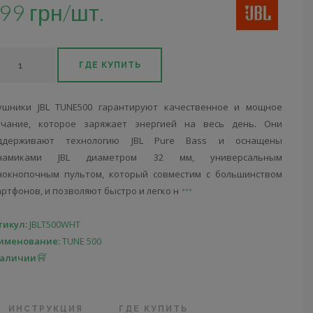
99 грн/шт.
ГДЕ КУПИТЬ
ушники JBL TUNE500 гарантируют качественное и мощное
учание, которое заряжает энергией на весь день. Они
ддерживают технологию JBL Pure Bass и оснащены
намиками JBL диаметром 32 мм, универсальным
нокнопочным пультом, который совместим с большинством
ртфонов, и позволяют быстро и легко н
тикул:
JBLT500WHT
именование:
TUNE 500
наличии
ИНСТРУКЦИЯ
ГДЕ КУПИТЬ