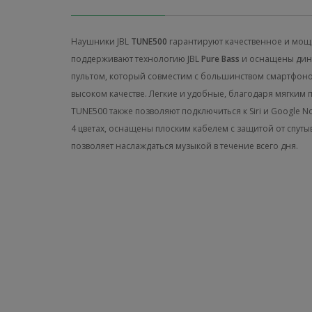
Наушники JBL
TUNE500
гарантируют качественное и мощн
поддерживают технологию JBL
Pure Bass
и оснащены дин
пультом, который совместим с большинством смартфонов
высоком качестве. Легкие и удобные, благодаря мягким 
TUNE500 также позволяют подключиться к Siri и Google 
4 цветах, оснащены плоским кабелем с защитой от спуты
позволяет наслаждаться музыкой в течение всего дня.