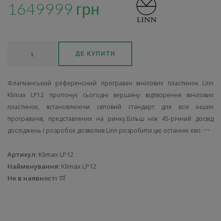
1649999 грн
ДЕ КУПИТИ
Флагманський референсний програвач вінілових пластинок Linn
Klimax LP12 пропонує сьогодні вершину відтворення вінілових
пластинок, встановлюючи світовий стандарт для всіх інших
програвачів, представлених на ринку.Більш ніж 45-річний досвід
досліджень і розробок дозволив Linn розробити цю останню ево
Артикул:
Klimax LP12
Найменування:
Klimax LP12
Не в наявності