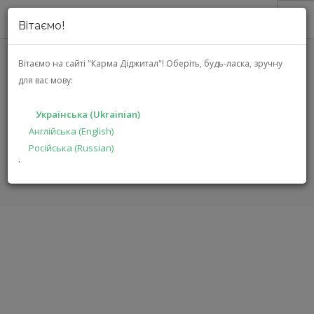
Вітаємо!
ПРО НАС
Вітаємо на сайті "Карма Діджитал"!
Оберіть, будь-ласка, зручну
для вас мову:
АКЦІЇ
LINN KLIMAX LP12
КАТАЛОГ
Українська (Ukrainian)
РІШЕННЯ
Англійська (English)
ГОЛОВНА
КАТАЛОГ
АУДІО ВІДЕО
KLIMAX LP12
Російська (Russian)
ВИРОБНИКАМ
`
ДИЛЕРАМ
ПОШУК
УКРАЇНСЬКА (UKRAINIAN)