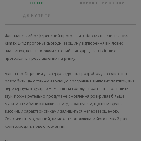
ОПИС
ХАРАКТЕРИСТИКИ
ДЕ КУПИТИ
Флагманський референсний програвач вінілових пластинок
Linn
Klimax LP12
пропонує сьогодні вершину відтворення вінілових
пластинок, встановлюючи світовий стандарт для всіх інших
програвачів, представлених на ринку.
Більш ніж 45-річний досвід досліджень і розробок дозволив Linn
розробити цю останню еволюцію програвача вінілових платівок, яка
перевернула індустрію Hi-Fi з ніг на голову в прагненні поліпшити
звук. Кожне ретельно продумане оновлення розкриває більше
музики з глибини канавки запису, гарантуючи, що ця модель з
високими характеристиками залишиться неперевершеною.
Оскільки він модульний, ви можете оновлювати його всякий раз,
коли виходить нове оновлення.