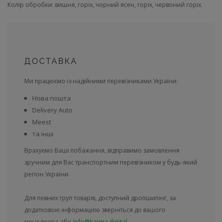
Колір обробки: вишня, горіх, чорний ясен, горіх, червоний горіх.
ДОСТАВКА
Ми працюємо із надійними перевізниками України:
Нова пошта
Delivery Auto
Meest
та інші
Врахуємо Ваші побажання, відправимо замовлення
зручним для Вас транспортним перевізником у будь-який
регіон України.
Для певних груп товарів, доступний дропшипінг, за
додатковою інформацією зверніться до вашого
менеджера або
info@karma.digital