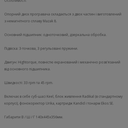
Особливості:
Опорний диск програвача складається з двох частин і виготовлений
з немагнітного сплаву Mazak 8.
Основний підшипник: одноточковий, дзеркальна обробка.
Підвіска: 3-точкова, 3 регульовані пружини.
Двигун: Hightorque, повністю екранований і механічно розв'язаний
від основного підшипника.
Швидкості: 33 rpm та 45 rpm.
Включає в себе суб-шасі Keel, блок живлення Radikal (в стандартному
корпусі), фонокоректор Urika, картридж Kandid і тонарм Ekos SE.
Габарити В / Ш / Г 140х445х356мм.