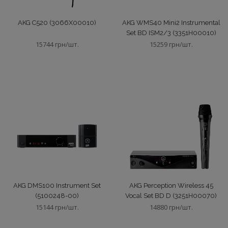
Мікшери цифрові
AKG C520 (3066X00010)
AKG WMS40 Mini2 Instrumental
Set BD ISM2/3 (3351H00010)
15744 грн/шт.
15259 грн/шт.
Навушники безпровідні
Навушники дротові
Панелі управління
Пасивні акустичні системи
Професійна гарнітура
AKG DMS100 Instrument Set
AKG Perception Wireless 45
(5100248-00)
Vocal Set BD D (3251H00070)
Процесори ефектів
15144 грн/шт.
14880 грн/шт.
Процесори-еквалайзери