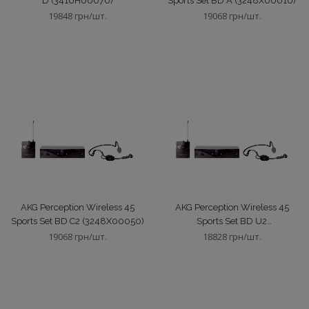
D (3416H00070)
Sports Set BD A (3248X00010)
SHARP
Акустика для кіно
19848 грн/шт.
19068 грн/шт.
Soundcraft
Акустика інсталяційна
Zapco
Готові кабелі
dbx
Директ-бокс
Зонні процесори
Кіно-процесори
AKG Perception Wireless 45
AKG Perception Wireless 45
Sports Set BD C2 (3248X00050)
Sports Set BD U2
(3248X00090)
19068 грн/шт.
18828 грн/шт.
Лінійні масиви
Мікрофони вокальні