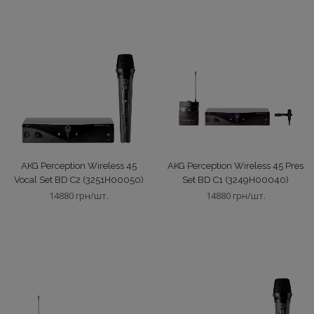
Процесори-кроссовери
Підсилювачі низькоомні
Підсилювачі трансляційні та низькоомні
Радіосистеми аналогові
AKG Perception Wireless 45
AKG Perception Wireless 45 Pres
Vocal Set BD C2 (3251H00050)
Set BD C1 (3249H00040)
14880 грн/шт.
14880 грн/шт.
Радіосистеми цифрові
Роз'єми
Студійні монітори