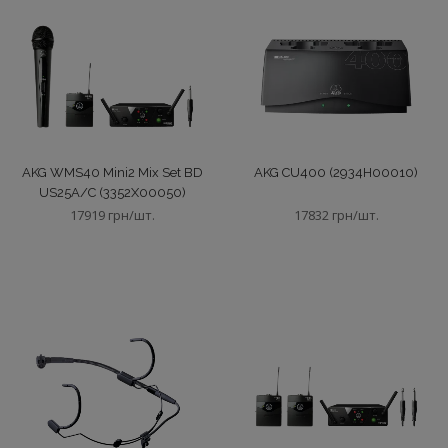
Мікрофони головні
Мікрофони граничного поля
Мікрофони для вимірювань
AKG WMS40 Mini2 Mix Set BD
AKG CU400 (2934H00010)
US25A/C (3352X00050)
Мікрофони петличні
17919 грн/шт.
17832 грн/шт.
Мікрофони підвісні
Мікрофони студійні
Мікрофони інструментальні
Мікшери аналогові