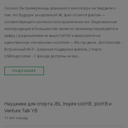
Сколько бы приверженцы домашнего кинотеатра ни твердили о
том, что будущее за картинкой 4К, факт остается фактом —
соответствующего контента пока практически нет. Лицензионная
кинопродукция в большинстве своем по-прежнему переводится в
цифру с разрешением не выше Full HD и выпускается на
единственном «легальном» носителе — Blu-ray-диске. Достоинства: -
Встроенный Wi-Fi - Широкая поддержка файлов, 2 порта
USBНедостатки: - C фасада доступны не все...
ПОДРОБНЕЕ
Наушники для спорта JBL Inspire 100YB, 300YB и
Venture Talk YB
11 лет назад