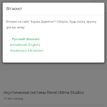
Вітаємо!
О НАС
Вітаємо на сайті "Карма Діджитал"!
Оберіть, будь-ласка, зручну
для вас мову:
АКЦИИ
СТАТЬИ
КАТАЛОГ
Русский (Russian)
РЕШЕНИЯ
Английский (English)
Українська (Ukrainian)
ГЛАВНАЯ
ПРОИЗВОДИТЕЛЯМ
СТАТЬИ
`
ДИЛЕРАМ
ПОИСК
РУССКИЙ (RUSSIAN)
Акустические системы Revel Ultima Studio2
11 лет назад