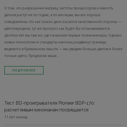
О том, что разрешение матриц, частоты процессоров и емкость
дисков растут не по годам, а по месяцам, мы все хорошо
осведомлены. Но как только дело касается качественной стороны —
цветопередачи, тут же прогресс как будто бы останавливается.
Десятки лет мы там же, где начинали первые телеинженеры. Однако
новые технологии и стандарты наконец раздвинут границы
видимого в буквальном смысле — мы увидим больше цветов и более
точные цвета. Предлагаю ваше...
ПОДРОБНЕЕ
Тест BD-проигрывателя Pioneer BDP-170:
расчетливым киноманам посвящается
11 лет назад