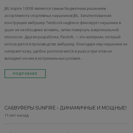
JBL Inspire 100YB являются самым бюджетным решением
ассортимента спортивных наушников JBL. Запатентованная
конструкция амбушюр TwistLock надёжно фиксирует наушники в
ушах: их необходимо вставить, затем повернуть в вертикальной
плоскости. Другая разработка, FlexSoft, — это материал, который
используется в производстве амбушюр: благодаря ему наушники не
натирают кожу, удобно располагаются в ушах и при этом не
выпадают из них в экстремальных условия...
ПОДРОБНЕЕ
САБВУФЕРЫ SUNFIRE - ДИНАМИЧНЫЕ И МОЩНЫЕ!
11 лет назад