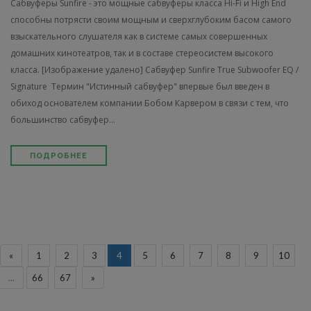
Сабвуферы Sunfire - это мощные сабвуферы класса Hi-Fi и High End
способны потрясти своим мощным и сверхглубоким басом самого
взыскательного слушателя как в системе самых совершенных
домашних кинотеатров, так и в составе стереосистем высокого
класса. [Изображение удалено] Сабвуфер Sunfire True Subwoofer EQ /
Signature Термин "Истинный сабвуфер" впервые был введен в
обиход основателем компании Бобом Карвером в связи с тем, что
большинство сабвуфер...
ПОДРОБНЕЕ
«
1
2
3
4
5
6
7
8
9
10
...
66
67
»