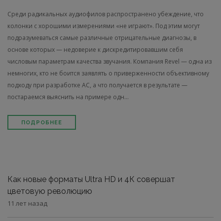
Среди радикальных аудиофилов распространено убеждение, что
колонки с хорошими измерениями «не играют». Под этим могут
подразумеваться самые различные отрицательные диагнозы, в
основе которых — недоверие к дискредитировавшим себя
числовым параметрам качества звучания. Компания Revel — одна из
немногих, кто не боится заявлять о приверженности объективному
подходу при разработке АС, а что получается в результате —
постараемся выяснить на примере одн...
ПОДРОБНЕЕ
Как новые форматы Ultra HD и 4К совершат
цветовую революцию
11 лет назад