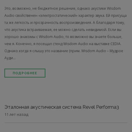
Это, возможно, не бюджетное решение, однако акустике Wisdom
Audio свойственен «элек­тростати­ческий» характер звука. Ей присуща
та же легкость и прозрачность воспроизведе­ния. А благодаря тому,
что акустика встраиваемая, ее можно сделать невидимой. Если вы
хорошо знакомы с Wisdom Audio, то возможно вы знаете больше,
чем я. Конечно, я посе­щал стенд Wisdom Audio на выставке CEDIA.
Однако когда я слышу это название (прим. Wisdom Audio – Мудрое
Ауди...
ПОДРОБНЕЕ
Эталонная акустическая система Revel Performa3
11 лет назад