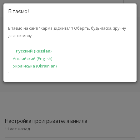
Вітаємо!
О НАС
Вітаємо на сайті "Карма Діджитал"!
Оберіть, будь-ласка, зручну
для вас мову:
АКЦИИ
СТАТЬИ
КАТАЛОГ
Русский (Russian)
РЕШЕНИЯ
Английский (English)
Українська (Ukrainian)
ГЛАВНАЯ
ПРОИЗВОДИТЕЛЯМ
СТАТЬИ
`
ДИЛЕРАМ
ПОИСК
РУССКИЙ (RUSSIAN)
Настройка проигрывателя винила
11 лет назад