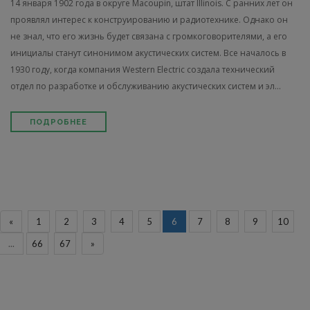
14 января 1902 года в округе Macoupin, штат Illinois. C ранних лет он
проявлял интерес к конструированию и радио­технике. Однако он
не знал, что его жизнь будет связана с громкоговорителями, а его
ини­циалы станут синонимом акустических систем. Все началось в
1930 году, когда компания Western Electric создала технический
отдел по разработке и обслуживанию акустических сис­тем и эл...
ПОДРОБНЕЕ
«
1
2
3
4
5
6
7
8
9
10
...
66
67
»