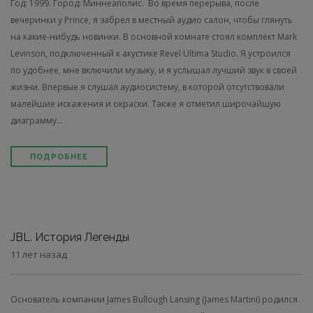
Год: 1999. Город: Миннеаполис. Во время перерыва, после
вечеринки у Prince, я забрел в мест­ный аудио салон, чтобы глянуть
на какие-нибудь новинки. В основной комнате стоял комплект Mark
Levinson, подключенный к акустике Revel Ultima Studio. Я устроился
по удобнее, мне вклю­чили музыку, и я услышал лучший звук в своей
жизни. Впервые я слушал аудиосистему, в которой отсутствовали
малейшие искажения и окраски. Также я отметил широчайшую
диаграмму...
ПОДРОБНЕЕ
JBL. История Легенды
11 лет назад
Основатель компании James Bullough Lansing (James Martini) родился