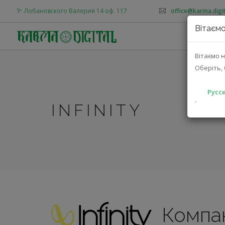
Лобановского Валерия 14 оф. 117
office@karma.digit
Вітаємо
О
Вітаємо н
Оберіть, 
Русск
`
INFINITY
Компа