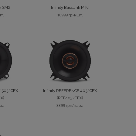
nk SM2
Infinity BassLink MINI
шт.
10999 грн/шт.
E 5032CFX
Infinity REFERENCE 4032CFX
X)
(REF4032CFX)
ара
3399 грн/пара