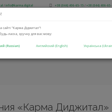
al
/
info@karma.digital
+38 (044) 406-65-15
/
+38 (044) 406-65
!
 НАС
АКЦИИ
КАТАЛОГ
РЕШЕНИЯ
ПРОИЗВОДИТ
а сайті "Карма Діджитал"!
будь-ласка, зручну для вас мову:
ий (Russian)
Английский (English)
Українська (Ukrai
ния «Карма Диджитал»