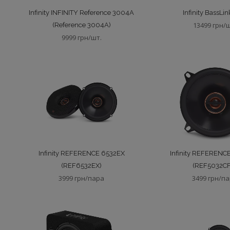
Infinity INFINITY Reference 3004A
Infinity BassLi
13499 грн/
(Reference 3004A)
9999 грн/шт.
Infinity REFERENCE 6532EX
Infinity REFERENC
(REF6532EX)
(REF5032CF
3999 грн/пара
3499 грн/п