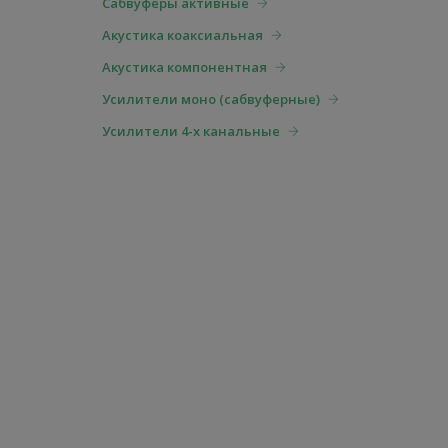
Cабвуферы активные
Акустика коаксиальная
Акустика компонентная
Усилители моно (сабвуферные)
Усилители 4-х канальные