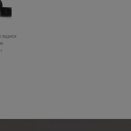
CE 6530CX
X)
-т