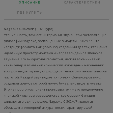
ОПИСАНИЕ
ХАРАКТЕРИСТИКИ
ГДЕ КУПИТЬ
Nagaoka C-502M/P (T-4P Type)
Утонченность, точность и гармония звука – три составляющие
философии Nagaoka, воплощенные в модели C-502M/P. Это
картридж формата T-4P (P-Mount), созданный для тех, кто ценит
идеальную простоту монтажа и непревзойденное японское
звучание. Его аккуратная геометрия, легкий алюминиевый
кантилевер и алмазный конический игловидный наконечник
воспроизводят музыку с природной теплотой и аналитической
чистотой. Каждый звук подается точно и сбалансированно,
создавая сцену, в которой можно буквально видеть музыку.
Это не просто компонент проигрывателя – это продолжение
японской культуры совершенства, где форма и функция
сливаются в единое целое. Nagaoka C-502M/P является
образцом инженерной аккуратности, гарантирующей