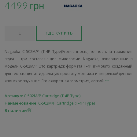
4499 грн
ГДЕ КУПИТЬ
Nagaoka C-502M/P (T-4P Type)Утонченность, точность и гармония
звука – три составляющие философии Nagaoka, воплощенные в
модели C-502M/P. Это картридж формата T-4P (P-Mount), созданный
для тех, кто ценит идеальную простоту монтажа и непревзойденное
японское звучание. Его аккуратная геометрия, легкий
Артикул:
C-502M/P Cartridge (T-4P Type)
Наименование:
C-502M/P Cartridge (T-4P Type)
В наличии