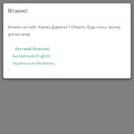
Вітаємо!
О НАС
Вітаємо на сайті "Карма Діджитал"!
Оберіть, будь-ласка, зручну
для вас мову:
АКЦИИ
КОНТАКТЫ
КАТАЛОГ
Русский (Russian)
РЕШЕНИЯ
Английский (English)
Українська (Ukrainian)
ГЛАВНАЯ
ПРОИЗВОДИТЕЛЯМ
КОНТАКТЫ
`
ДИЛЕРАМ
ПОИСК
РУССКИЙ (RUSSIAN)