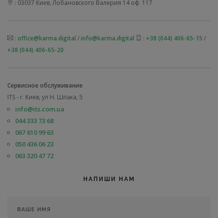
: 03037 Киев, Лобановского Валерия 14 оф. 117
:
office@karma.digital
/
info@karma.digital
:
+38 (044) 406-65-15
/
+38 (044) 406-65-20
Сервисное обслуживание
ITS - г. Киев, ул Н. Шпака, 5
info@its.com.ua
044 333 73 68
067 610 99 63
050 436 06 23
063 320 47 72
НАПИШИ НАМ