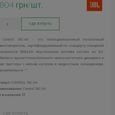
804 грн/шт.
ГДЕ КУПИТЬ
L Control 16C-VA – это полнодиапазонный потолочный
омкоговоритель, сертифицированный по стандарту пожарной
зопасности EN54-24. Акустическая система состоит из 6,5-
ймового высокотехнологичного низкочастотного динамика и
-мм твиттера с мягким куполом и жидкостным охлаждением,
тановленных в
тикул:
CONTROL 16C-VA
именование:
Control 16C-VA
т в наличии
ГДЕ КУПИТЬ