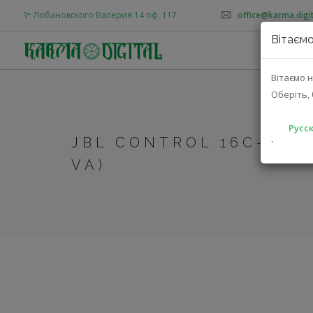
Лобановского Валерия 14 оф. 117
office@karma.digit
Вітаємо
О
Вітаємо н
Оберіть, 
Русск
JBL CONTROL 16C-VA 
`
VA)