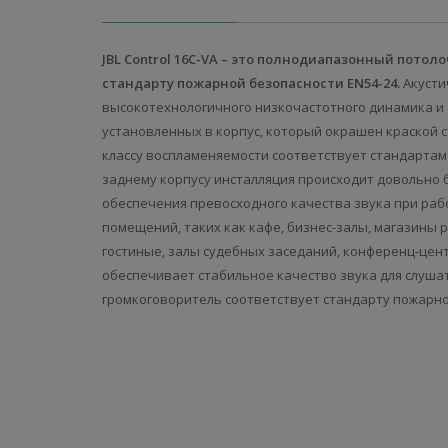
JBL Control 16C-VA – это полнодиапазонный пот
стандарту пожарной безопасности EN54-24.
Акусти
высокотехнологичного низкочастотного динамика и 
установленных в корпус, который окрашен краской 
классу воспламеняемости соответствует стандартам 
заднему корпусу инсталляция происходит довольно 
обеспечения превосходного качества звука при рабо
помещений, таких как кафе, бизнес-залы, магазины
гостиные, залы судебных заседаний, конференц-цент
обеспечивает стабильное качество звука для слушате
громкоговоритель соответствует стандарту пожарной