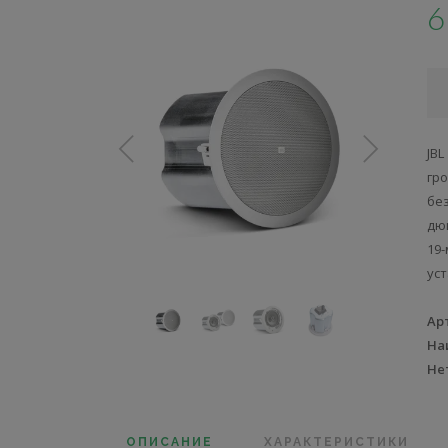
6
JB
гр
бе
дю
19
ус
Ар
На
Не
ОПИСАНИЕ
ХАРАКТЕРИСТИКИ