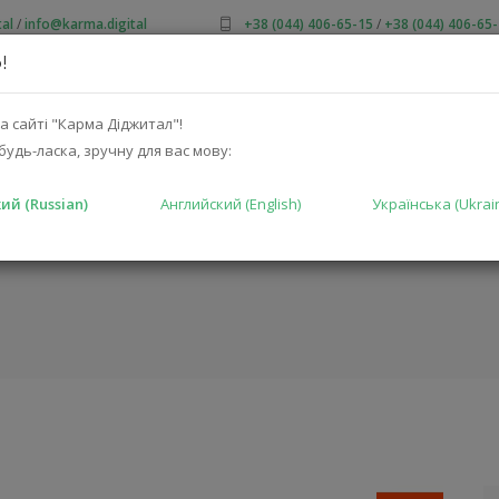
al
/
info@karma.digital
+38 (044) 406-65-15
/
+38 (044) 406-65
!
 НАС
АКЦИИ
КАТАЛОГ
РЕШЕНИЯ
ПРОИЗВОДИТ
а сайті "Карма Діджитал"!
будь-ласка, зручну для вас мову:
ий (Russian)
Английский (English)
Українська (Ukrai
(CONTROL 16C-
ГЛАВНАЯ
КА