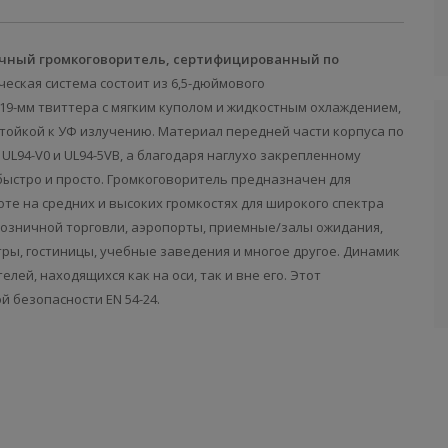
олочный громкоговоритель, сертифицированный по
ческая система состоит из 6,5-дюймового
19-мм твиттера с мягким куполом и жидкостным охлаждением,
стойкой к УФ излучению. Материал передней части корпуса по
UL94-V0 и UL94-5VB, а благодаря наглухо закрепленному
быстро и просто. Громкоговоритель предназначен для
те на средних и высоких громкостях для широкого спектра
 розничной торговли, аэропорты, приемные/залы ожидания,
ры, гостиницы, учебные заведения и многое другое. Динамик
лей, находящихся как на оси, так и вне его. Этот
 безопасности EN 54-24.