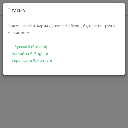
Вітаємо!
О НАС
Вітаємо на сайті "Карма Діджитал"!
Оберіть, будь-ласка, зручну
для вас мову:
АКЦИИ
JBL PROFESSIONAL CONTROL 30
КАТАЛОГ
Русский (Russian)
РЕШЕНИЯ
Английский (English)
ГЛАВНАЯ
КАТАЛОГ
ПРОФЕССИОНАЛЬНАЯ ПРОДУКЦИЯ
Українська (Ukrainian)
ПРОИЗВОДИТЕЛЯМ
CONTROL 30
`
ДИЛЕРАМ
ПОИСК
РУССКИЙ (RUSSIAN)