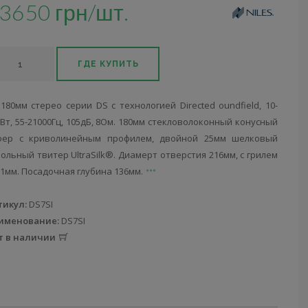
3650 грн/шт.
ГДЕ КУПИТЬ
180мм стерео серии DS с технологией Directed oundfield, 10-
Вт, 55-21000Гц, 105дБ, 8Ом. 180мм стекловолоконный конусный
фер с криволинейным профилем, двойной 25мм шелковый
ольный твитер UltraSilk®. Диамерт отверстия 216мм, с грилем
51мм. Посадочная глубина 136мм.
тикул:
DS7SI
именование:
DS7SI
т в наличии