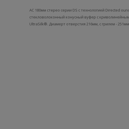
АС 180мм стерео серии DS с технологией Directed oundf
стекловолоконный конусный вуфер с криволинейным
UltraSilk®. Диамерт отверстия 216мм, с грилем - 251м