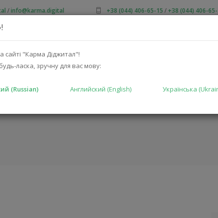
al
/
info@karma.digital
+38 (044) 406-65-15
/
+38 (044) 406-65
!
 НАС
АКЦИИ
КАТАЛОГ
РЕШЕНИЯ
ПРОИЗВОДИТ
а сайті "Карма Діджитал"!
будь-ласка, зручну для вас мову:
ий (Russian)
Английский (English)
Українська (Ukrai
ГЛАВНАЯ
КАТАЛ