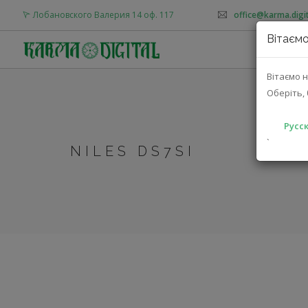
Лобановского Валерия 14 оф. 117
office@karma.digit
Вітаємо
О
Вітаємо н
Оберіть, 
Русск
`
NILES DS7SI