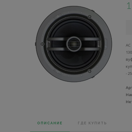
1
АС 
130
ву
куп
- 2
Ар
На
Не
ОПИСАНИЕ
ГДЕ КУПИТЬ