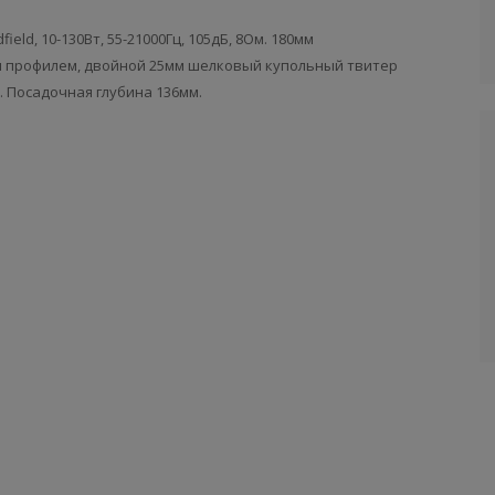
ield, 10-130Вт, 55-21000Гц, 105дБ, 8Ом. 180мм
 профилем, двойной 25мм шелковый купольный твитер
м. Посадочная глубина 136мм.