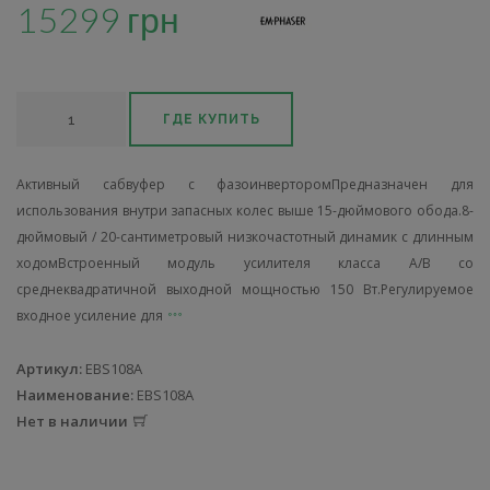
15299 грн
ГДЕ КУПИТЬ
Активный сабвуфер с фазоинверторомПредназначен для
использования внутри запасных колес выше 15-дюймового обода.8-
дюймовый / 20-сантиметровый низкочастотный динамик с длинным
ходомВстроенный модуль усилителя класса A/B со
среднеквадратичной выходной мощностью 150 Вт.Регулируемое
входное усиление для
Артикул:
EBS108A
Наименование:
EBS108A
Нет в наличии