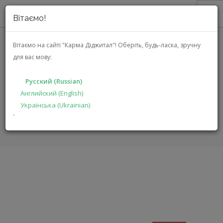
Вітаємо!
О НАС
Вітаємо на сайті "Карма Діджитал"!
Оберіть, будь-ласка, зручну
для вас мову:
АКЦИИ
EMPHASER EBS108A
КАТАЛОГ
Русский (Russian)
РЕШЕНИЯ
Английский (English)
ГЛАВНАЯ
КАТАЛОГ
АВТОЭЛЕКТРОНИКА
EBS108A
Українська (Ukrainian)
ПРОИЗВОДИТЕЛЯМ
`
ДИЛЕРАМ
ПОИСК
РУССКИЙ (RUSSIAN)