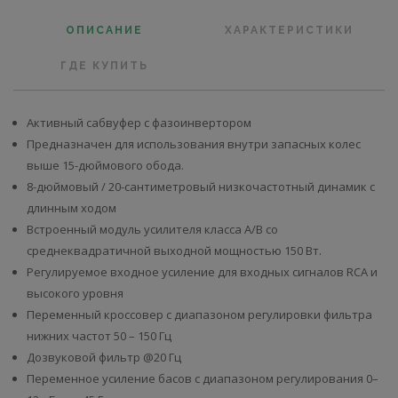
ОПИСАНИЕ
ХАРАКТЕРИСТИКИ
ГДЕ КУПИТЬ
Активный сабвуфер с фазоинвертором
Предназначен для использования внутри запасных колес
выше 15-дюймового обода.
8-дюймовый / 20-сантиметровый низкочастотный динамик с
длинным ходом
Встроенный модуль усилителя класса A/B со
среднеквадратичной выходной мощностью 150 Вт.
Регулируемое входное усиление для входных сигналов RCA и
высокого уровня
Переменный кроссовер с диапазоном регулировки фильтра
нижних частот 50 – 150 Гц
Дозвуковой фильтр @20 Гц
Переменное усиление басов с диапазоном регулирования 0–