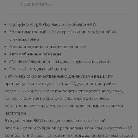
ГДЕ КУПИТЬ
Сабвуфер Plug & Play для автомобилей BMW
20-сантиметровый сабвуфер с сэндвич-мембраной из
стекловолокна
Жесткая корзина с низким резонансом
Автомобильные разъемы
2”/5,08 см Алюминиевый каркас звуковой катушки
Сильный неодимовый магнит
С этими высококачественными динамиками ваш BMW
превращается в концертный зал. Идеальная настройка
отдельных компонентов приводит к впечатляющему звуку,
которого вам так не хватало - с высокой динамикой,
естественными голосами, точно определенными высокими
частотами.
Эти динамики BMW оснащены акустически точной
алюминиевой мембраной с резиновым шариком и крестовиной
Connex, точно подогнанной литой под давлением алюминиевой