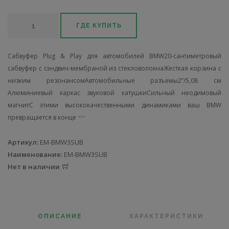
ГДЕ КУПИТЬ
Сабвуфер Plug & Play для автомобилей BMW20-сантиметровый
сабвуфер с сэндвич-мембраной из стекловолокнаЖесткая корзина с
низким резонансомАвтомобильные разъемы2”/5,08 см
Алюминиевый каркас звуковой катушкиСильный неодимовый
магнитС этими высококачественными динамиками ваш BMW
превращается в конце
Артикул:
EM-BMW3SUB
Наименование:
EM-BMW3SUB
Нет в наличии
ОПИСАНИЕ
ХАРАКТЕРИСТИКИ