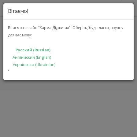
Вітаємо!
О НАС
Вітаємо на сайті "Карма Діджитал"!
Оберіть, будь-ласка, зручну
для вас мову:
АКЦИИ
EMPHASER EM-BMW3SUB
КАТАЛОГ
Русский (Russian)
РЕШЕНИЯ
Английский (English)
ГЛАВНАЯ
КАТАЛОГ
АВТОЭЛЕКТРОНИКА
Українська (Ukrainian)
ПРОИЗВОДИТЕЛЯМ
EM-BMW3SUB
`
ДИЛЕРАМ
ПОИСК
РУССКИЙ (RUSSIAN)