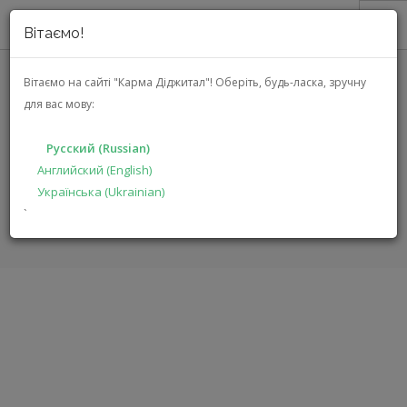
Вітаємо!
О НАС
Вітаємо на сайті "Карма Діджитал"!
Оберіть, будь-ласка, зручну
для вас мову:
АКЦИИ
ETON ONYX 28 (ET-ONYX28)
КАТАЛОГ
Русский (Russian)
РЕШЕНИЯ
Английский (English)
ГЛАВНАЯ
КАТАЛОГ
АВТОЭЛЕКТРОНИКА
ONYX 28
Українська (Ukrainian)
ПРОИЗВОДИТЕЛЯМ
`
ДИЛЕРАМ
ПОИСК
РУССКИЙ (RUSSIAN)