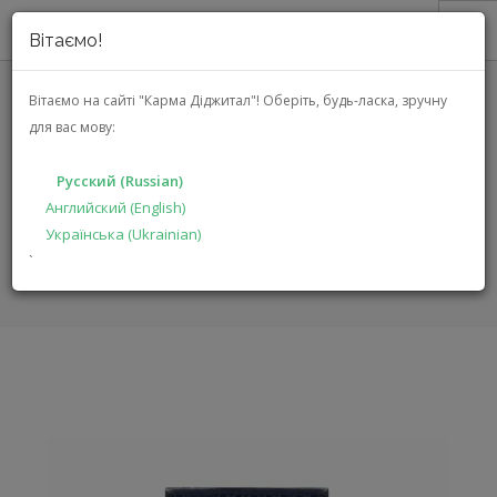
Вітаємо!
О НАС
Вітаємо на сайті "Карма Діджитал"!
Оберіть, будь-ласка, зручну
для вас мову:
АКЦИИ
SHARP FZ-D60DFE (FZD60DFE)
КАТАЛОГ
Русский (Russian)
РЕШЕНИЯ
Английский (English)
ГЛАВНАЯ
КАТАЛОГ
КЛИМАТИЧЕСКАЯ ТЕХНИКА
Українська (Ukrainian)
ПРОИЗВОДИТЕЛЯМ
FZ-D60DFE
`
ДИЛЕРАМ
ПОИСК
РУССКИЙ (RUSSIAN)