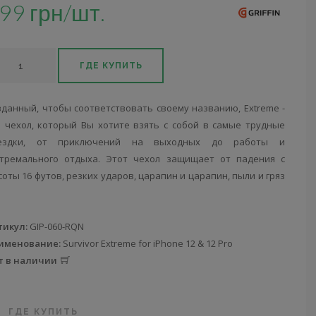
99 грн/шт.
ГДЕ КУПИТЬ
зданный, чтобы соответствовать своему названию, Extreme -
о чехол, который Вы хотите взять с собой в самые трудные
ездки, от приключений на выходных до работы и
стремального отдыха. Этот чехол защищает от падения с
оты 16 футов, резких ударов, царапин и царапин, пыли и гряз
тикул:
GIP-060-RQN
именование:
Survivor Extreme for iPhone 12 & 12 Pro
т в наличии
ГДЕ КУПИТЬ