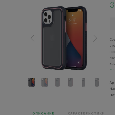
3
Со
эт
по
эк
выс
Ар
На
Не
ОПИСАНИЕ
ХАРАКТЕРИСТИКИ