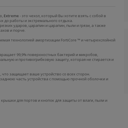
ю,
Extreme
- это чехол, который Вы хотите взять с собой в
х до работы и экстремального отдыха.
резких ударов, царапин и царапин, пыли и грязи, а также
ахов и порче.
аемая технологией амортизации FortiCore ™ и четырехслойной
вращает 99,9% поверхностных бактерий и микробов,
альную и противогрибковую защиту, которая не стирается и
, что защищает ваше устройство со всех сторон.
заднюю часть устройства с помощью прочной оболочки и
крышки для портов и кнопок для защиты от влаги, пыли и