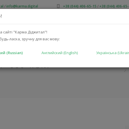
al
/
info@karma.digital
+38 (044) 406-65-15
/
+38 (044) 406-65
!
 НАС
АКЦИИ
КАТАЛОГ
РЕШЕНИЯ
ПРОИЗВОДИТ
а сайті "Карма Діджитал"!
будь-ласка, зручну для вас мову:
ий (Russian)
Английский (English)
Українська (Ukrai
TREME FOR
IP-060-RQN)