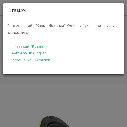
Вітаємо!
О НАС
Вітаємо на сайті "Карма Діджитал"!
Оберіть, будь-ласка, зручну
для вас мову:
АКЦИИ
GROUND ZERO GZCK 165SPL
КАТАЛОГ
Русский (Russian)
РЕШЕНИЯ
Английский (English)
ГЛАВНАЯ
КАТАЛОГ
АВТОЭЛЕКТРОНИКА
Українська (Ukrainian)
ПРОИЗВОДИТЕЛЯМ
GZCK 165SPL
`
ДИЛЕРАМ
ПОИСК
РУССКИЙ (RUSSIAN)