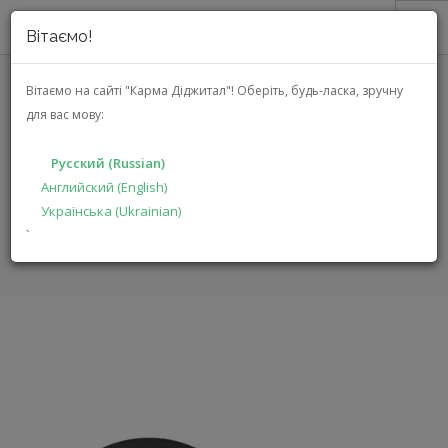
Вітаємо!
О НАС
Вітаємо на сайті "Карма Діджитал"!
Оберіть, будь-ласка, зручну
для вас мову:
АКЦИИ
GROUND ZERO GZNM 80SQ
КАТАЛОГ
Русский (Russian)
РЕШЕНИЯ
Английский (English)
ГЛАВНАЯ
КАТАЛОГ
АВТОЭЛЕКТРОНИКА
GZNM 80SQ
Українська (Ukrainian)
ПРОИЗВОДИТЕЛЯМ
`
ДИЛЕРАМ
ПОИСК
РУССКИЙ (RUSSIAN)