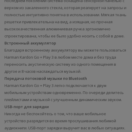
последнем поколении система оснащена сенсорной панелью с
верхом из закаленного стекла, которая реагирует на запросы и
полностью интуитивно понятна в использовании. Мягкая ткань
решетки привлекательна на вид, а изящная, но прочная
высококачественная алюминиевая ручка эргономично
спроектирована, чтобы ее было удобно носить с собой в доме.
Встроенный аккумулятор
Благодаря встроенному аккумулятору вы можете пользоваться
Harman Kardon Go + Play 3 в любом месте дома и без труда
переносить акустическую систему из одного помещения в
другое и 8 часов наслаждаться музыкой.
Передача потоковой музыки по Bluetooth
Harman Kardon Go + Play 3 легко подключается к двум
мобильным устройствам одновременно. По очереди делитесь
плейлистами и музыкой с улучшенным динамическим звуком.
USB-порт для зарядки
Никогда не беспокойтесь о том, что ваше мобильное
устройство разрядится во время прослушивания любимой
аудиокниги. USB-порт зарядки выручит вас в любых ситуациях.