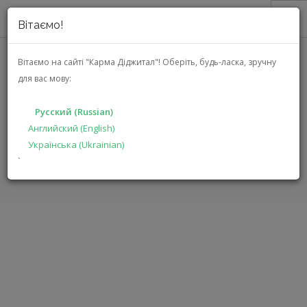
Вітаємо!
О НАС
Вітаємо на сайті "Карма Діджитал"!
Оберіть, будь-ласка, зручну
для вас мову:
АКЦИИ
HARMAN/KARDON GO+PLAY 3
КАТАЛОГ
(HKGOPLAY3GRYEP)
Русский (Russian)
РЕШЕНИЯ
Английский (English)
Українська (Ukrainian)
ПРОИЗВОДИТЕЛЯМ
ГЛАВНАЯ
КАТАЛОГ
МУЛЬТИМЕДИА
GO+PLAY 3
`
ДИЛЕРАМ
ПОИСК
РУССКИЙ (RUSSIAN)