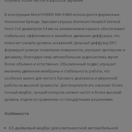
получить более чистое и взрослое звучание.
В конструкции Morel HYBRID MW 6 MKII используются фирменные
технологии бренда. Звуковая катушка Aluminum Hexatech Extrenal
Voice Coil диаметром 54 мм на алюминиевом каркасе обеспечивает
стабильное, эффективное и линейное движение диффузора, что
помогает снизить уровень искажений. Цельный диффузор DPC
формирует ровную геометрию поверхности, улучшает дисперсию и
динамику, благодаря чему автомобильная аудиосистема звучит
более объемно и естественно. Обновленный подвес улучшает
механику движения мембраны и стабильность работы, что
особенно важно для чистого басового диапазона и уверенной
работы на высокой громкости. Для покупателя это означает более
точный мидбас, лучший контроль низких частот и более высокий
уровень отдачи по сравнению со стандартными решениями.
Особенности
6,5-дюймовый мидбас для компонентной автомобильной