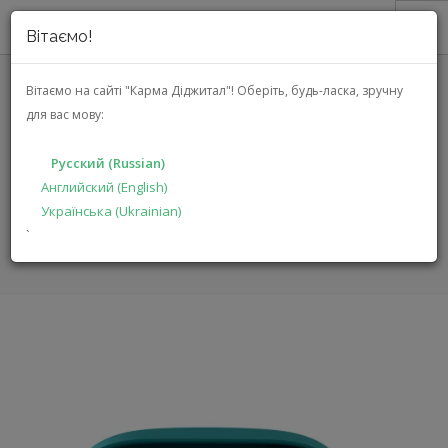
Вітаємо!
О НАС
Вітаємо на сайті "Карма Діджитал"!
Оберіть, будь-ласка, зручну
для вас мову:
АКЦИИ
JLAB GO POP ANC
КАТАЛОГ
(IEUEBGOANCRTEL124)
Русский (Russian)
РЕШЕНИЯ
Английский (English)
Українська (Ukrainian)
ПРОИЗВОДИТЕЛЯМ
ГЛАВНАЯ
КАТАЛОГ
МУЛЬТИМЕДИА
GO POP ANC
`
ДИЛЕРАМ
ПОИСК
РУССКИЙ (RUSSIAN)