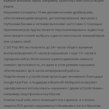
важные внешние звуки, например транспорт или голоса людей
рядом.
Наушники оснащены 10-мм динамическими драйверами,
обеспечивающими мощное, детализированное звучание с
глубокими басами и четкими высокими частотами. С помощью
приложения JLab App вы можете персонализировать аудио под
свои предпочтения: выбрать один из нескольких эквалайзеров
или создать свой.
С GO Pop ANC вы получите до 24+ часов общего времени
воспроизведения (7+ часов в наушниках + еще 17+ часов в
зарядном кейсе). Включенное шумоподавление немного
снижает автономность, но даже в этом режиме наушники
обеспечивают до 6 часов непрерывной работы.
Подключение к устройствам происходит мгновенно благодаря
Google Fast Pair, а поддержка Bluetooth Multipoint позволяет
одновременно использовать наушники с двумя устройствами –
например смартфоном и ноутбуком.
Компактный кейс легко помещается в кармане, а степень
защиты IP55 делает наушники устойчивыми к поту и брызгам