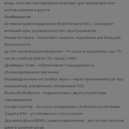
воды, поэтому они идеально подходят для тренировок или
использования в дороге.
Особенности
:
Активное шумоподавление (Feed Forward ANC) – изолирует
внешний шум, улучшая качество прослушивания.
Режим Be Aware – позволяет слышать окружение для большей
безопасности.
До 24+ часов воспроизведения – 7+ часов в наушниках + до 17+
часов с кейсом (или 6+/15+ часов с ANC).
Драйверы 10 мм – обеспечивают насыщенное и
сбалансированное звучание.
Индивидуальные настройки звука – через приложение JLab App
(эквалайзер, управление, обновление ПО).
Bluetooth Multipoint – подключение к двум устройствам
одновременно.
Google Fast Pair – быстрое соединение с Android-устройствами.
Защита IP55 – устойчивость к поту и влаге.
Два микрофона MEMS с шумоподавлением – для четких звонков
даже в шумной среде.