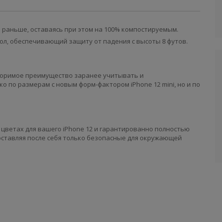
 раньше, оставаясь при этом на 100% компостируемым.
чехол, обеспечивающий защиту от падения с высоты 8 футов.
споримое преимущество заранее учитывать и
 по размерам с новым форм-фактором iPhone 12 mini, но и по
ых цветах для вашего iPhone 12 и гарантированно полностью
ставляя после себя только безопасные для окружающей