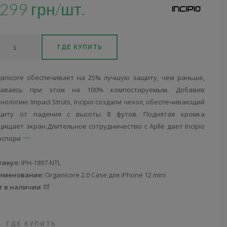
299 грн/шт.
ГДЕ КУПИТЬ
ganicore обеспечивает на 25% лучшую защиту, чем раньше,
таваясь при этом на 100% компостируемым. Добавив
нологию Impact Struts, Incipio создали чехол, обеспечивающий
щиту от падения с высоты 8 футов. Поднятая кромка
ищает экран.Длительное сотрудничество с Aplle дает Incipio
оспори
тикул:
IPH-1897-NTL
именование:
Organicore 2.0 Case для iPhone 12 mini
т в наличии
ГДЕ КУПИТЬ