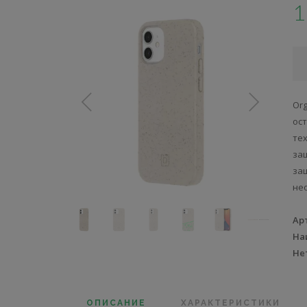
1
Or
ос
тех
за
защ
не
Ар
На
Не
ОПИСАНИЕ
ХАРАКТЕРИСТИКИ