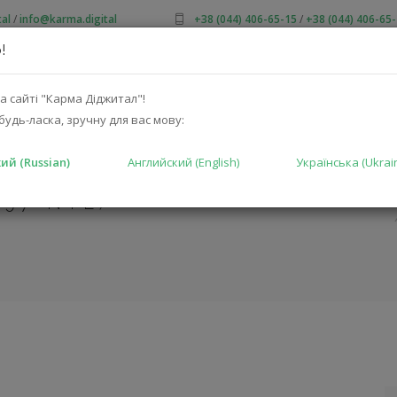
al
/
info@karma.digital
+38 (044) 406-65-15
/
+38 (044) 406-65
!
 НАС
АКЦИИ
КАТАЛОГ
РЕШЕНИЯ
ПРОИЗВОДИТ
а сайті "Карма Діджитал"!
будь-ласка, зручну для вас мову:
ий (Russian)
Английский (English)
Українська (Ukrai
.0 CASE ДЛЯ
897-NTL)