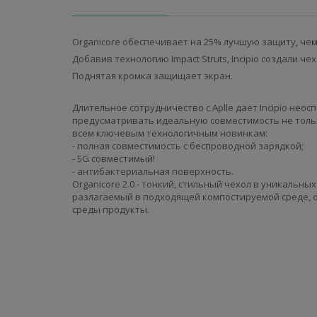
Organicore обеспечивает на 25% лучшую защиту, чем
Д
обавив технологию Impact Struts, Incipio создали 
Поднятая кромка защищает экран.
Длительное сотрудничество с Aplle дает
Incipio нео
предусматривать идеальную совместимость не только
всем ключевым технологичным новинкам:
- полная совместимость с беспроводной зарядкой;
- 5G совместимый!
- антибактериальная поверхность.
Organicore 2.0 - тонкий, стильный чехол в уникальн
разлагаемый в подходящей компостируемой среде, о
среды продукты.