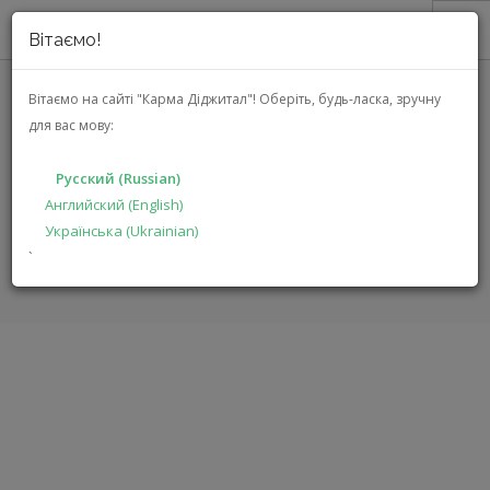
Вітаємо!
О НАС
Вітаємо на сайті "Карма Діджитал"!
Оберіть, будь-ласка, зручну
для вас мову:
АКЦИИ
JBL CHARGE 3 CASE
КАТАЛОГ
(JBLCHARGE3CASEGRY)
Русский (Russian)
РЕШЕНИЯ
Английский (English)
Українська (Ukrainian)
ПРОИЗВОДИТЕЛЯМ
ГЛАВНАЯ
КАТАЛОГ
МУЛЬТИМЕДИА
CHARGE 3 CASE
`
ДИЛЕРАМ
ПОИСК
РУССКИЙ (RUSSIAN)