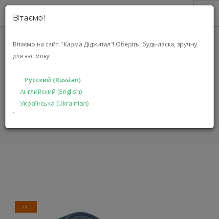
Вітаємо!
О НАС
Вітаємо на сайті "Карма Діджитал"!
Оберіть, будь-ласка, зручну
для вас мову:
АКЦИИ
JBL QUANTUM 100
КАТАЛОГ
(JBLQUANTUM100BLU)
Русский (Russian)
РЕШЕНИЯ
Английский (English)
Українська (Ukrainian)
ПРОИЗВОДИТЕЛЯМ
ГЛАВНАЯ
КАТАЛОГ
МУЛЬТИМЕДИА
QUANTUM 100
`
ДИЛЕРАМ
ПОИСК
РУССКИЙ (RUSSIAN)
ТОП