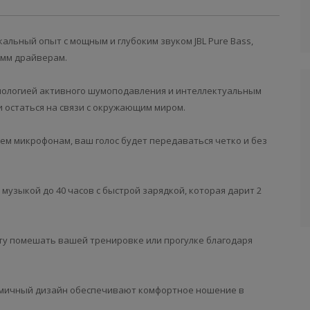
альный опыт с мощным и глубоким звуком JBL Pure Bass,
6мм драйверам.
хнологией активного шумоподавления и интеллектуальным
и остаться на связи с окружающим миром.
рем микрофонам, ваш голос будет передаваться четко и без
 музыкой до 40 часов с быстрой зарядкой, которая дарит 2
оту помешать вашей тренировке или прогулке благодаря
номичный дизайн обеспечивают комфортное ношение в