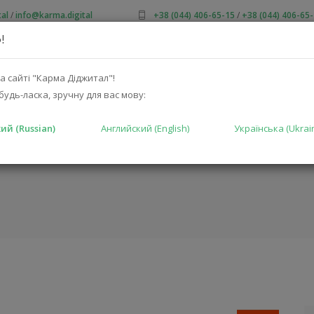
al
/
info@karma.digital
+38 (044) 406-65-15
/
+38 (044) 406-65
!
 НАС
АКЦИИ
КАТАЛОГ
РЕШЕНИЯ
ПРОИЗВОДИТ
а сайті "Карма Діджитал"!
будь-ласка, зручну для вас мову:
ий (Russian)
Английский (English)
Українська (Ukrai
ГЛАВНАЯ
КАТАЛО