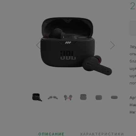
2
Зв
оп
бл
шу
шу
по
Ар
На
Не
ОПИСАНИЕ
ХАРАКТЕРИСТИКИ