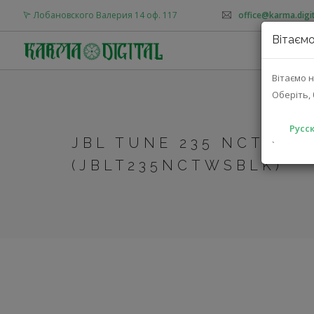
Лобановского Валерия 14 оф. 117
office@karma.digit
Вітаємо
О
Вітаємо н
Оберіть, 
Русск
JBL TUNE 235 NCTWS
`
(JBLT235NCTWSBLK)