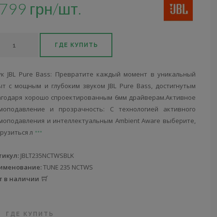
799 грн/шт.
ГДЕ КУПИТЬ
ук JBL Pure Bass: Превратите каждый момент в уникальный
ыт с мощным и глубоким звуком JBL Pure Bass, достигнутым
агодаря хорошо спроектированным 6мм драйверам.Активное
моподавление и прозрачность: С технологией активного
моподавления и интеллектуальным Ambient Aware выберите,
грузиться л
тикул:
JBLT235NCTWSBLK
именование:
TUNE 235 NCTWS
т в наличии
ГДЕ КУПИТЬ