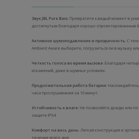
Звук JBL Pure Bass
: Превратите каждый момент в уник
достигнутым благодаря хорошо спроектированным 
Активное шумоподавление и прозрачность
: С те
Ambient Aware выберите, погрузиться ли в музыку ил
Четкость голоса во время вызова
: Благодаря четы
искажений, даже в шумных условиях.
Продолжительная работа батареи
: Наслаждайтесь
часа прослушивания за 10 минут.
Устойчивость к влаге
: Не позволяйте дождю или п
защите IPX4.
Комфорт на весь день
: Легкая конструкция и эрго
течение всего дня.