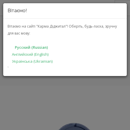
Вітаємо!
О НАС
Вітаємо на сайті "Карма Діджитал"!
Оберіть, будь-ласка, зручну
для вас мову:
АКЦИИ
JBL TUNE 660NC
КАТАЛОГ
(JBLT660NCBLU)
Русский (Russian)
РЕШЕНИЯ
Английский (English)
Українська (Ukrainian)
ПРОИЗВОДИТЕЛЯМ
ГЛАВНАЯ
КАТАЛОГ
МУЛЬТИМЕДИА
TUNE 660NC
`
ДИЛЕРАМ
ПОИСК
РУССКИЙ (RUSSIAN)