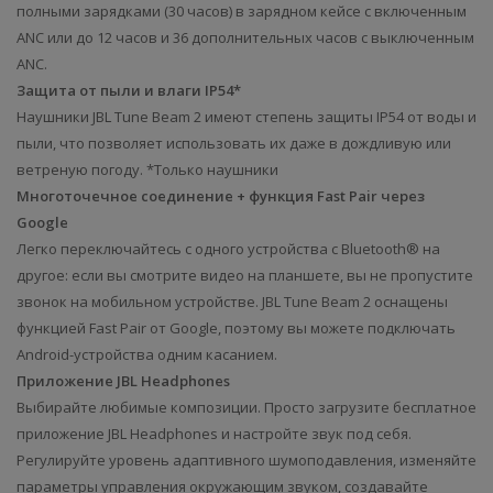
полными зарядками (30 часов) в зарядном кейсе с включенным
ANC или до 12 часов и 36 дополнительных часов с выключенным
ANC.
Защита от пыли и влаги IP54*
Наушники JBL Tune Beam 2 имеют степень защиты IP54 от воды и
пыли, что позволяет использовать их даже в дождливую или
ветреную погоду. *Только наушники
Многоточечное соединение + функция Fast Pair через
Google
Легко переключайтесь с одного устройства с Bluetooth® на
другое: если вы смотрите видео на планшете, вы не пропустите
звонок на мобильном устройстве. JBL Tune Beam 2 оснащены
функцией Fast Pair от Google, поэтому вы можете подключать
Android-устройства одним касанием.
Приложение JBL Headphones
Выбирайте любимые композиции. Просто загрузите бесплатное
приложение JBL Headphones и настройте звук под себя.
Регулируйте уровень адаптивного шумоподавления, изменяйте
параметры управления окружающим звуком, создавайте