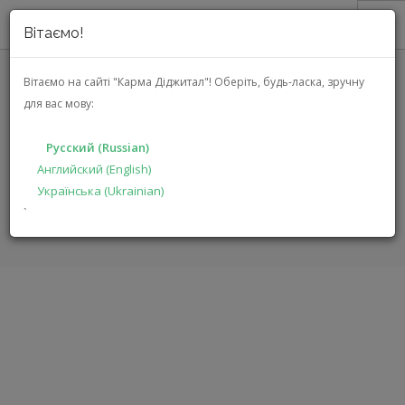
Вітаємо!
О НАС
Вітаємо на сайті "Карма Діджитал"!
Оберіть, будь-ласка, зручну
для вас мову:
АКЦИИ
JBL TUNE BEAM 2
КАТАЛОГ
(JBLTBEAM2WHT)
Русский (Russian)
РЕШЕНИЯ
Английский (English)
Українська (Ukrainian)
ПРОИЗВОДИТЕЛЯМ
ГЛАВНАЯ
КАТАЛОГ
МУЛЬТИМЕДИА
TUNE BEAM 2
`
ДИЛЕРАМ
ПОИСК
РУССКИЙ (RUSSIAN)