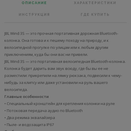
ОПИСАНИЕ
ХАРАКТЕРИСТИКИ
ИНСТРУКЦИЯ
ГДЕ КУПИТЬ
JBL Wind 3S — это прочная портативная дорожная Bluetooth-
колонка. Она готова и к пешему походу на природу, и к
велосипедной прогулке по улицам или к любым другим
приключениям, куда бы они вас ни привели.
JBL Wind 3S — это портативная велосипедная Bluetooth-колонка.
Колонка будет дарить вам звук всюду, где бы вы ее не
разместили: прикрепили на лямку рюкзака, подвесили к чему-
нибудь за клипсу или даже установили на руль вашего
велосипеда.
Главные особенности
• Специальный кронштейн для крепления колонки на руле
• Потоковая передача аудио по Bluetooth
• Два режима эквалайзера
• Пыле- и водозащита IP67