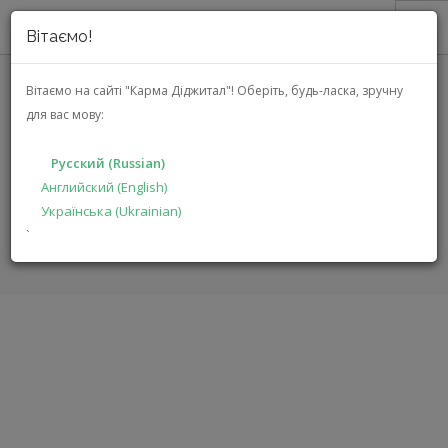
Вітаємо!
О НАС
Вітаємо на сайті "Карма Діджитал"!
Оберіть, будь-ласка, зручну
для вас мову:
АКЦИИ
JBL WIND 3S (JBLWIND3S BLUE)
КАТАЛОГ
Русский (Russian)
РЕШЕНИЯ
Английский (English)
ГЛАВНАЯ
КАТАЛОГ
МУЛЬТИМЕДИА
WIND 3S
Українська (Ukrainian)
ПРОИЗВОДИТЕЛЯМ
`
ДИЛЕРАМ
ПОИСК
РУССКИЙ (RUSSIAN)