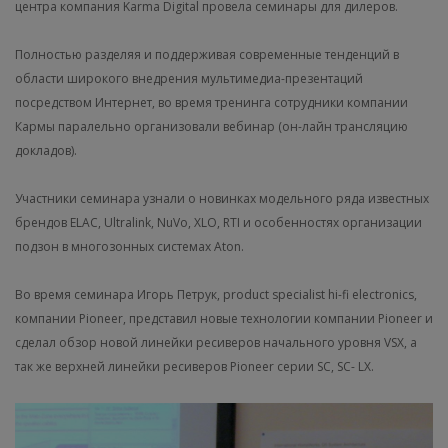
центра компания Karma Digital провела семинары для дилеров.
Полностью разделяя и поддерживая современные тенденций в
области широкого внедрения мультимедиа-презентаций
посредством Интернет, во время тренинга сотрудники компании
Кармы паралельно организовали вебинар (он-лайн трансляцию
докладов).
Участники семинара узнали о новинках модельного ряда известных
брендов ELAC, Ultralink, NuVo, XLO, RTI и особенностях организации
подзон в многозонных системах Aton.
Во время семинара Игорь Петрук, product specialist hi-fi electronics,
компании Pioneer, представил новые технологии компании Pioneer и
сделал обзор новой линейки ресиверов начального уровня VSX, а
так же верхней линейки ресиверов Pioneer серии SC, SC- LX.