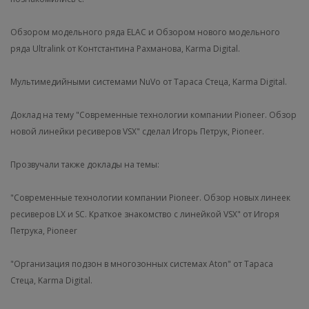
Обзором модельного ряда ELAC и Обзором нового модельного
ряда Ultralink от Контстантина Рахманова, Karma Digital.
Мультимедийными системами NuVo от Тараса Стеца, Karma Digital.
Доклад на тему "Современные технологии компании Pioneer. Обзор
новой линейки ресиверов VSX" сделал Игорь Петрук, Pioneer.
Прозвучали также доклады на темы:
"Современные технологии компании Pioneer. Обзор новых линеек
ресиверов LX и SC. Краткое знакомство с линейкой VSX" от Игоря
Петрука, Pioneer
"Организация подзон в многозонных системах Aton" от Тараса
Стеца, Karma Digital.