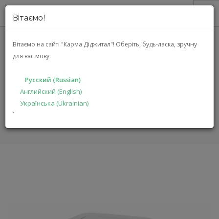
Вітаємо!
О НАС
Вітаємо на сайті "Карма Діджитал"!
Оберіть, будь-ласка, зручну
для вас мову:
АКЦИИ
SHARP KCG40EUW
КАТАЛОГ
Русский (Russian)
РЕШЕНИЯ
Английский (English)
ГЛАВНАЯ
КАТАЛОГ
КЛИМАТИЧЕСКАЯ ТЕХНИКА
Українська (Ukrainian)
ПРОИЗВОДИТЕЛЯМ
KCG40EUW
`
ДИЛЕРАМ
ПОИСК
РУССКИЙ (RUSSIAN)