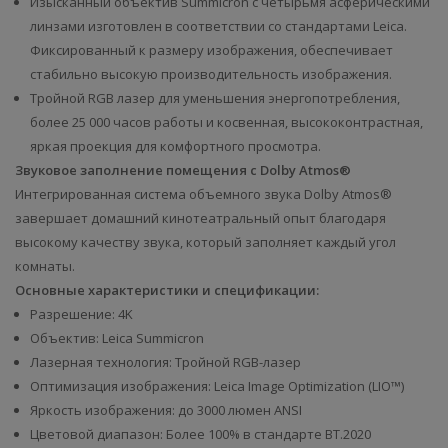
Изысканный объектив Summicron с четырьмя асферическими
линзами изготовлен в соответствии со стандартами Leica.
Фиксированный к размеру изображения, обеспечивает
стабильно высокую производительность изображения.
Тройной RGB лазер для уменьшения энергопотребления,
более 25 000 часов работы и косвенная, высококонтрастная,
яркая проекция для комфортного просмотра.
Звуковое заполнение помещения с Dolby Atmos®
Интегрированная система объемного звука Dolby Atmos®
завершает домашний кинотеатральный опыт благодаря
высокому качеству звука, который заполняет каждый угол
комнаты.
Основные характеристики и спецификации:
Разрешение: 4K
Объектив: Leica Summicron
Лазерная технология: Тройной RGB-лазер
Оптимизация изображения: Leica Image Optimization (LIO™)
Яркость изображения: до 3000 люмен ANSI
Цветовой диапазон: Более 100% в стандарте BT.2020