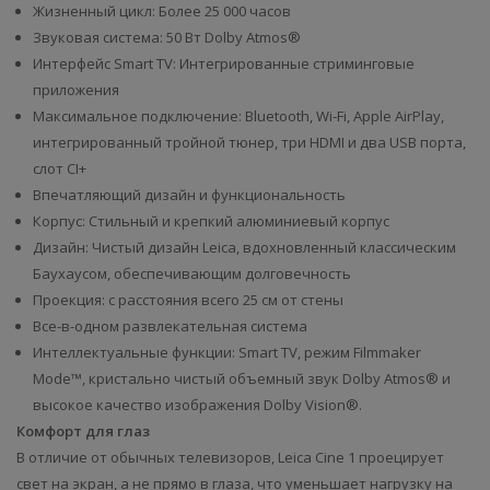
Жизненный цикл: Более 25 000 часов
Звуковая система: 50 Вт Dolby Atmos®
Интерфейс Smart TV: Интегрированные стриминговые
приложения
Максимальное подключение: Bluetooth, Wi-Fi, Apple AirPlay,
интегрированный тройной тюнер, три HDMI и два USB порта,
слот CI+
Впечатляющий дизайн и функциональность
Корпус: Стильный и крепкий алюминиевый корпус
Дизайн: Чистый дизайн Leica, вдохновленный классическим
Баухаусом, обеспечивающим долговечность
Проекция: с расстояния всего 25 см от стены
Все-в-одном развлекательная система
Интеллектуальные функции: Smart TV, режим Filmmaker
Mode™, кристально чистый объемный звук Dolby Atmos® и
высокое качество изображения Dolby Vision®.
Комфорт для глаз
В отличие от обычных телевизоров, Leica Cine 1 проецирует
свет на экран, а не прямо в глаза, что уменьшает нагрузку на