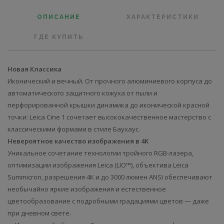
ОПИСАНИЕ
ХАРАКТЕРИСТИКИ
ГДЕ КУПИТЬ
Новая Классика
Иконический и вечный. От прочного алюминиевого корпуса до
автоматического защитного кожуха от пыли и
перфорированной крышки динамика до иконической красной
точки: Leica Cine 1 сочетает высококачественное мастерство с
классическими формами в стиле Баухаус.
Невероятное качество изображения в 4K
Уникальное сочетание технологии тройного RGB-лазера,
оптимизации изображения Leica (LIO™), объектива Leica
Summicron, разрешения 4K и до 3000 люмен ANSI обеспечивают
необычайно яркие изображения и естественное
цветообразование с подробными градациями цветов — даже
при дневном свете.