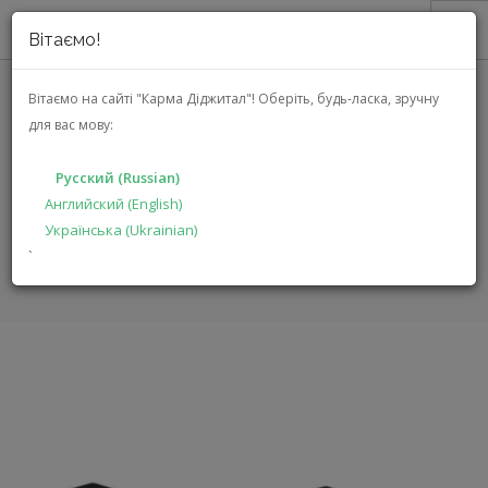
Вітаємо!
О НАС
Вітаємо на сайті "Карма Діджитал"!
Оберіть, будь-ласка, зручну
для вас мову:
АКЦИИ
REVEL M106 BK
КАТАЛОГ
Русский (Russian)
РЕШЕНИЯ
Английский (English)
ГЛАВНАЯ
КАТАЛОГ
АУДИО ВИДЕО
M106 BK
Українська (Ukrainian)
ПРОИЗВОДИТЕЛЯМ
`
ДИЛЕРАМ
ПОИСК
РУССКИЙ (RUSSIAN)