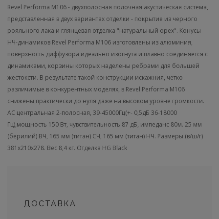
Revel Performa М106 - двухполосная полочная акустическая система,
представленная в двух вариантах отделки - покрытие из черного
рояльного лака и глянцевая отделка "натуральный орех". Конусы
НЧ-динамиков Revel Performa М106 изготовлены из алюминия,
поверхность диффузора идеально изогнута и плавно соединяется с
динамиками, корзины которых наделены ребрами для большей
жестоксти. В результате такой конструкции искажния, четко
различимые в конкурентных моделях, в Revel Performa М106
снижены практически до нуля даже на высоком уровне громкости.
АС центральная 2-полосная, 39-45000Гц(+- 0,5дБ 36-18000
Гц),мощность 150 Вт, чувствительность 87 дБ, импеданс 80м. 25 мм
(берилий) ВЧ, 165 мм (титан) СЧ, 165 мм (титан) НЧ. Размеры (в/ш/г)
381х210х278. Вес 8,4 кг. Отделка HG Black
ДОСТАВКА