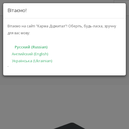
Вітаємо!
О НАС
Вітаємо на сайті "Карма Діджитал"!
Оберіть, будь-ласка, зручну
для вас мову:
АКЦИИ
MANGER HOLOPROFILE
КАТАЛОГ
Русский (Russian)
РЕШЕНИЯ
Английский (English)
ГЛАВНАЯ
КАТАЛОГ
АУДИО ВИДЕО
HOLOPROFILE
Українська (Ukrainian)
ПРОИЗВОДИТЕЛЯМ
`
ДИЛЕРАМ
ПОИСК
РУССКИЙ (RUSSIAN)