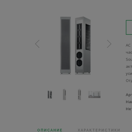
АС
ча
So
ак
уси
От
Ар
На
Не
ОПИСАНИЕ
ХАРАКТЕРИСТИКИ