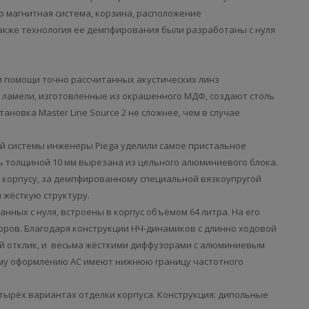
но магнитная система, корзина, расположение
акже технология ее демпфирования были разработаны с нуля
 помощи точно рассчитанных акустических линз
 ламели, изготовленные из окрашенного МДФ, создают столь
новка Master Line Source 2 не сложнее, чем в случае
й системы инженеры Piega уделили самое пристальное
 толщиной 10 мм вырезана из цельного алюминиевого блока.
 корпусу, за демпфированному специальной вязкоупругой
и жёсткую структуру.
нных с нуля, встроены в корпус объёмом 64 литра. На его
ров. Благодаря конструкции НЧ-динамиков с длинно ходовой
ый отклик, и весьма жёсткими диффузорами с алюминиевым
му оформлению АС имеют нижнюю границу частотного
четырёх вариантах отделки корпуса. Конструкция: дипольные