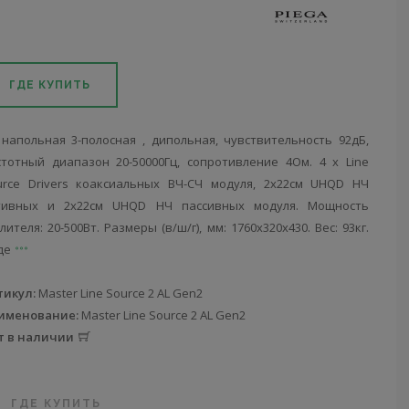
ГДЕ КУПИТЬ
 напольная 3-полосная , дипольная, чувствительность 92дБ,
стотный диапазон 20-50000Гц, сопротивление 4Ом. 4 x Line
urce Drivers коаксиальных ВЧ-СЧ модуля, 2х22см UHQD НЧ
тивных и 2х22см UHQD НЧ пассивных модуля. Мощность
лителя: 20-500Вт. Размеры (в/ш/г), мм: 1760х320х430. Вес: 93кг.
де
тикул:
Master Line Source 2 AL Gen2
именование:
Master Line Source 2 AL Gen2
т в наличии
ГДЕ КУПИТЬ