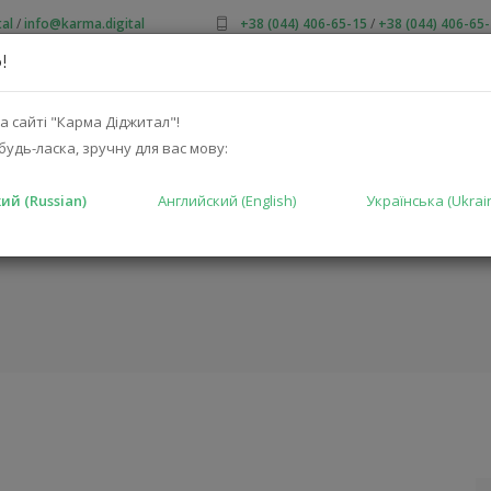
al
/
info@karma.digital
+38 (044) 406-65-15
/
+38 (044) 406-65
!
 НАС
АКЦИИ
КАТАЛОГ
РЕШЕНИЯ
ПРОИЗВОДИТ
а сайті "Карма Діджитал"!
будь-ласка, зручну для вас мову:
ий (Russian)
Английский (English)
Українська (Ukrai
URCE 2 AL