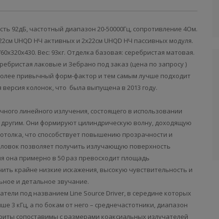
сть 92дБ, частотный диапазон 20-50000Гц, сопротивление 4Ом.
 2х22см UHQD НЧ активных и 2х22см UHQD НЧ пассивных модуля.
760х320х430. Вес: 93кг. Отделка базовая: серебристая матовая.
ребристая лаковые и Зебрано под заказ (цена по запросу )
т более привычный форм-фактор и тем самым лучше подходит
версия колонок, что была выпущена в 2013 году.
ичного линейного излучения, состоящего в использовании
 другим. Они формируют цилиндрическую волну, доходящую
потолка, что способствует повышению прозрачности и
головок позволяет получить излучающую поверхность
я она примерно в 50 раз превосходит площадь
чить крайне низкие искажения, высокую чувствительность и
ьное и детальное звучание.
атели под названием Line Sourсe Driver, в середине которых
е 3 кГц, а по бокам от него – среднечастотники, диапазон
бариты сопоставимы с размерами коаксиальных излучателей