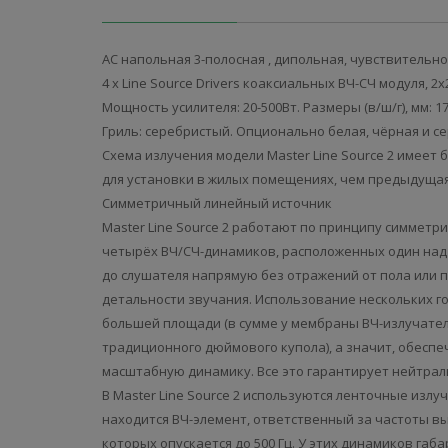
АС напольная 3-полосная , дипольная, чувствительно
4 x Line Source Drivers коаксиальных ВЧ-СЧ модуля,
Мощность усилителя: 20-500Вт. Размеры (в/ш/г), мм: 1
Гриль: серебристый. Опционально белая, чёрная и се
Схема излучения модели Master Line Source 2 имее
для установки в жилых помещениях, чем предыдущая 
Симметричный линейный источник
Master Line Source 2 работают по принципу симметр
четырёх ВЧ/СЧ-динамиков, расположенных один над
до слушателя напрямую без отражений от пола или 
детальности звучания. Использование нескольких 
большей площади (в сумме у мембраны ВЧ-излучател
традиционного дюймового купола), а значит, обеспе
масштабную динамику. Все это гарантирует нейтрал
В Master Line Source 2 используются ленточные излуч
находится ВЧ-элемент, ответственный за частоты выш
которых опускается до 500 Гц. У этих динамиков га