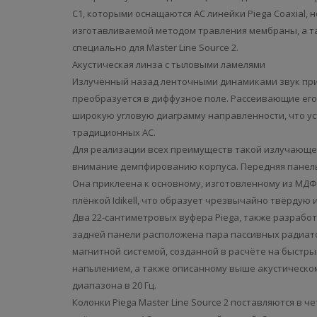
С1, которыми оснащаются АС линейки Piega Coaxial, 
изготавливаемой методом травления мембраны, а т
специально для Master Line Source 2.
Акустическая линза с тыловыми ламелями
Излучённый назад ленточными динамиками звук при
преобразуется в диффузное поле. Рассеивающие его
широкую угловую диаграмму направленности, что уста
традиционных АС.
Для реализации всех преимуществ такой излучающе
внимание демпфированию корпуса. Передняя панель
Она приклеена к основному, изготовленному из МДФ
плёнкой Idikell, что образует чрезвычайно твёрдую 
Два 22-сантиметровых вуфера Piega, также разработа
задней панели расположена пара пассивных радиато
магнитной системой, созданной в расчёте на быстр
напылением, а также описанному выше акустическо
диапазона в 20 Гц.
Колонки Piega Master Line Source 2 поставляются в 