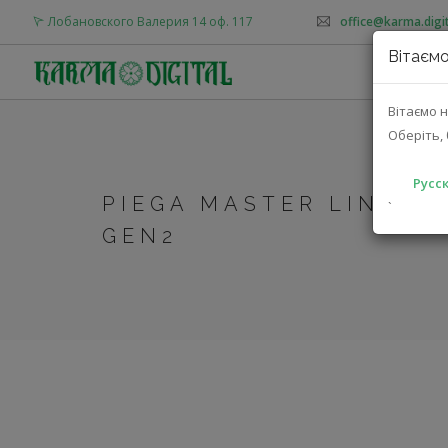
Лобановского Валерия 14 оф. 117
office@karma.digit
Вітаємо
О
Вітаємо н
Оберіть, 
Русск
PIEGA MASTER LINE SO
`
GEN2