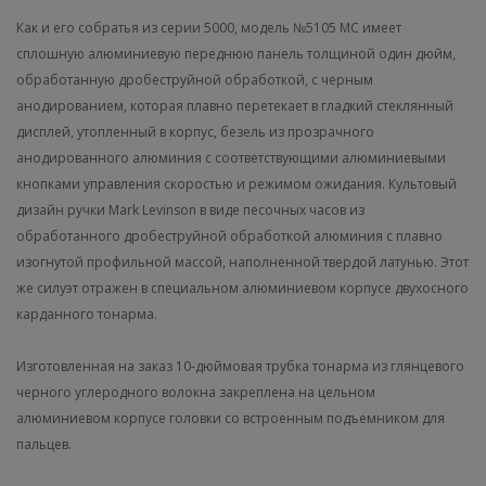
Как и его собратья из серии 5000, модель №5105 МС имеет
сплошную алюминиевую переднюю панель толщиной один дюйм,
обработанную дробеструйной обработкой, с черным
анодированием, которая плавно перетекает в гладкий стеклянный
дисплей, утопленный в корпус, безель из прозрачного
анодированного алюминия с соответствующими алюминиевыми
кнопками управления скоростью и режимом ожидания. Культовый
дизайн ручки
Mark
Levinson
в виде песочных часов из
обработанного дробеструйной обработкой алюминия с плавно
изогнутой профильной массой, наполненной твердой латунью. Этот
же силуэт отражен в специальном алюминиевом корпусе двухосного
карданного тонарма.
Изготовленная на заказ 10-дюймовая трубка тонарма из глянцевого
черного углеродного волокна закреплена на цельном
алюминиевом корпусе головки со встроенным подъемником для
пальцев.