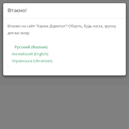
Вітаємо!
О НАС
Вітаємо на сайті "Карма Діджитал"!
Оберіть, будь-ласка, зручну
для вас мову:
АКЦИИ
MARK LEVINSON ML №5105 MC
КАТАЛОГ
(MLNO5105MC)
Русский (Russian)
РЕШЕНИЯ
Английский (English)
Українська (Ukrainian)
ПРОИЗВОДИТЕЛЯМ
ГЛАВНАЯ
КАТАЛОГ
АУДИО ВИДЕО
ML №5105 MC
`
ДИЛЕРАМ
ПОИСК
РУССКИЙ (RUSSIAN)