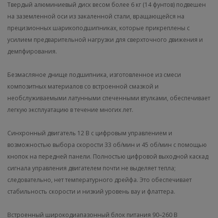
Твердый алюминиевый диск весом более 6 кг (14 фунтов) подвешен
на заземленной оси из закаленной стали, вращающейся на
прецизионных шарикоподшипниках, которые прикреплены с
усилием предварительной нагрузки для сверхточного движения и
демпфирования.
Безмасляное днище подшипника, изготовленное из смеси
композитных материалов со встроенной смазкой и
необслуживаемыми латунными спеченными втулками, обеспечивает
легкую эксплуатацию в течение многих лет.
Синхронный двигатель 12 В с цифровым управлением и
возможностью выбора скорости 33 об/мин и 45 об/мин с помощью
кнопок на передней панели. Полностью цифровой выходной каскад
сигнала управления двигателем почти не выделяет тепла;
следовательно, нет температурного дрейфа. Это обеспечивает
стабильность скорости и низкий уровень вау и флаттера.
Встроенный широкодиапазонный блок питания 90–260 В