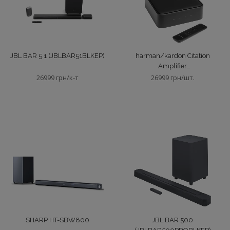
JBL BAR 5.1 (JBLBAR51BLKEP)
harman/kardon Citation
Amplifier
(HKCITATIONAMPBLKEU)
26999 грн/к-т
26999 грн/шт.
SHARP HT-SBW800
JBL BAR 500