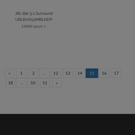
JBL Bar 5.1 Surround
(JBLBAR51IMBLKEP)
23999 грн/к-т
«
1
2
...
12
13
14
15
16
17
18
...
50
51
»