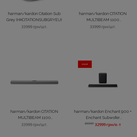
harman/kardon Citation Sub
harman/kardon CITATION
Grey (HKCITATIONSUBGRYEU)
MULTIBEAM 1100
(HKCITAMB1100BLKEP)
33999 грн/шт.
33999 грн/шт.
АКЦИЯ
harman/kardon CITATION
harman/kardon Enchant 900 +
MULTIBEAM 1100
Enchant Subwofer
(HKCITAMB1100GRYEP)
(HKENCH900WSUB)
35999
33999 грн/шт.
32999 грн/к-т