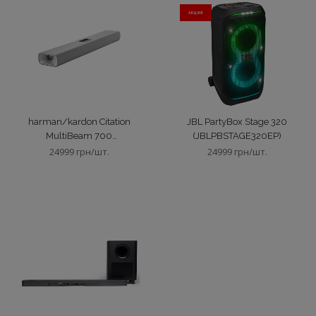
АКЦИЯ
harman/kardon Citation
JBL PartyBox Stage 320
MultiBeam 700
(JBLPBSTAGE320EP)
(HKCITAMB700GRYEU)
24999 грн/шт.
24999 грн/шт.