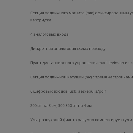
Секция подвижного магнита (mm) с фиксированным у
картриджа
4 аналоговых входа
Дискретная аналоговая схема повсюду
Пульт дистанционного управления mark levinson из
Секция подвижной катушки (mc) с тремя настройками
6 цифровых входов: usb, aes/ebu, s/pdif
200 вт на 8 ом; 300-350 вт на 4 ом
Ультразвуковой фильтр разумно компенсирует гул и