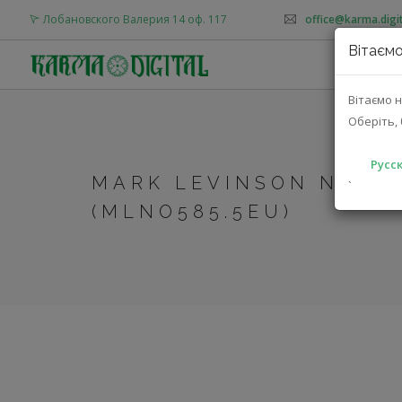
Лобановского Валерия 14 оф. 117
office@karma.digit
Вітаємо
О
Вітаємо н
Оберіть, 
Русск
MARK LEVINSON Nº585
`
(MLNO585.5EU)