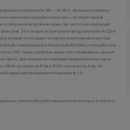
рованного усилителя № 585 — № 585.5. Визуально новинку
овные изменения скрываются внутри — проприетарный
е со сверхнизким уровнем шума, где частотная коррекция
фильтров. Этот модуль встречался в предусилителях № 523 и
 массу входов: он оснащен четырьмя аналоговыми и шестью
ческий, коаксиальный и балансный AES/EBU), готов работать
т поток DSD. Также усилитель может восстанавливать сжатые
 Clari-Fi. Для сложных инсталляций предназначены порты
ет 200 Вт на канал на 8 Ом и 350 Вт на канал на 4 Ом. По
чной парой для проигрывателя винила № 515.
ционных усилителей, работающая исключительно в классе a.