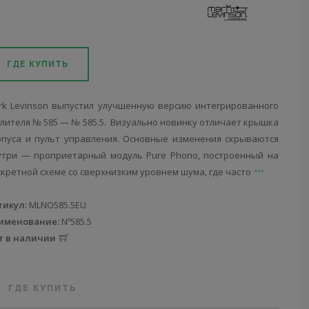
ГДЕ КУПИТЬ
rk Levinson выпустил улучшенную версию интегрированного
илителя № 585 — № 585.5. Визуально новинку отличает крышка
рпуса и пульт управления. Основные изменения скрываются
утри — проприетарный модуль Pure Phono, построенный на
скретной схеме со сверхнизким уровнем шума, где часто
тикул:
MLNO585.5EU
именование:
Nº585.5
т в наличии
ГДЕ КУПИТЬ