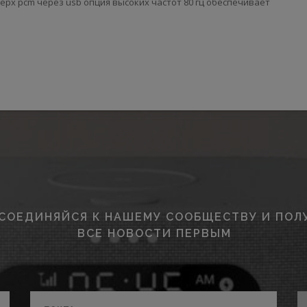
ерх pcm через usb опция высоких частот 80 гц обеспечивает
СОЕДИНЯЙСЯ К НАШЕМУ СООБЩЕСТВУ И ПОЛ
ВСЕ НОВОСТИ ПЕРВЫМ