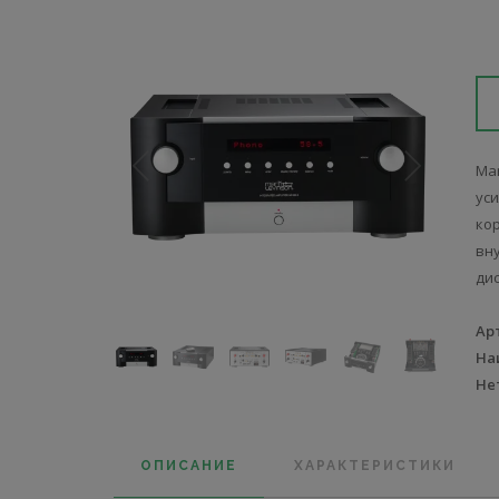
Ma
ус
ко
вн
ди
Ар
На
Не
ОПИСАНИЕ
ХАРАКТЕРИСТИКИ