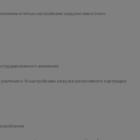
силением и пятью настройками загрузки емкостного
 экструдированного алюминия
 усиления и 10 настройками загрузки резистивного картриджа
 коробление