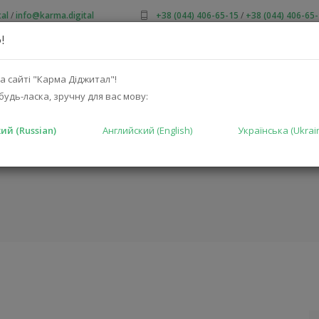
al
/
info@karma.digital
+38 (044) 406-65-15
/
+38 (044) 406-65
!
 НАС
АКЦИИ
КАТАЛОГ
РЕШЕНИЯ
ПРОИЗВОДИТ
а сайті "Карма Діджитал"!
будь-ласка, зручну для вас мову:
ий (Russian)
Английский (English)
Українська (Ukrai
.5
ГЛАВНАЯ