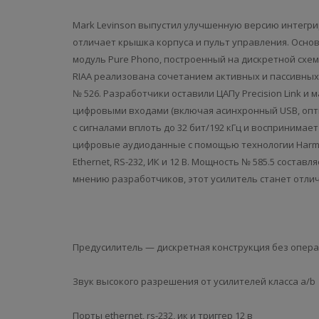
Mark Levinson выпустил улучшенную версию интегри
отличает крышка корпуса и пульт управления. Осн
модуль Pure Phono, построенный на дискретной схем
RIAA реализована сочетанием активных и пассивных 
№ 526. Разработчики оставили ЦАПу Precision Link и
цифровыми входами (включая асинхронный USB, опти
с сигналами вплоть до 32 бит/192 кГц и воспринимае
цифровые аудиоданные с помощью технологии Harman
Ethernet, RS-232, ИК и 12 В. Мощность № 585.5 составля
мнению разработчиков, этот усилитель станет отли
Предусилитель — дискретная конструкция без опера
Звук высокого разрешения от усилителей класса a/b
Порты ethernet, rs-232, ик и триггер 12 в