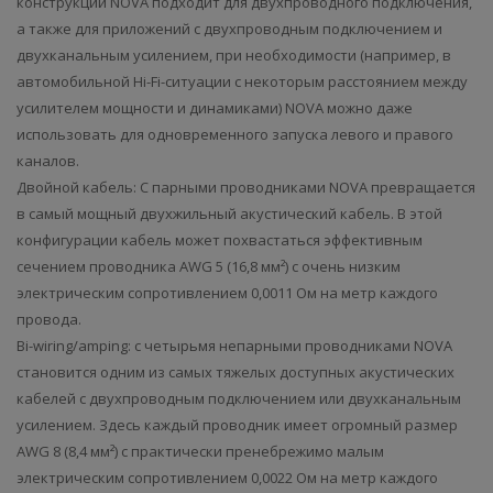
конструкции NOVA подходит для двухпроводного подключения,
а также для приложений с двухпроводным подключением и
двухканальным усилением, при необходимости (например, в
автомобильной Hi-Fi-ситуации с некоторым расстоянием между
усилителем мощности и динамиками) NOVA можно даже
использовать для одновременного запуска левого и правого
каналов.
Двойной кабель: С парными проводниками NOVA превращается
в самый мощный двухжильный акустический кабель. В этой
конфигурации кабель может похвастаться эффективным
сечением проводника AWG 5 (16,8 мм²) с очень низким
электрическим сопротивлением 0,0011 Ом на метр каждого
провода.
Bi-wiring/amping: с четырьмя непарными проводниками NOVA
становится одним из самых тяжелых доступных акустических
кабелей с двухпроводным подключением или двухканальным
усилением. Здесь каждый проводник имеет огромный размер
AWG 8 (8,4 мм²) с практически пренебрежимо малым
электрическим сопротивлением 0,0022 Ом на метр каждого