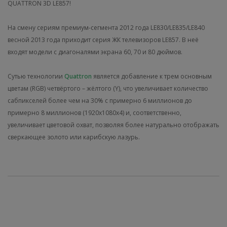
QUATTRON 3D LE857!
На смену сериям премиум-сегмента 2012 года LE830/LE835/LE840
весной 2013 года приходит серия ЖК телевизоров LE857. В неё
входят модели с диагоналями экрана 60, 70 и 80 дюймов.
Сутью технологии
Quattron
является добавление к трем основным
цветам (RGB) четвёртого – жёлтого (Y), что увеличивает количество
сабпикселей более чем на 30% с примерно 6 миллионов до
примерно 8 миллионов (1920x1080x4) и, соответственно,
увеличивает цветовой охват, позволяя более натурально отображать
сверкающее золото или карибскую лазурь.