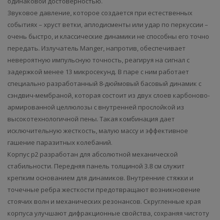
одинаковой достоверностью.
Звуковое давление, которое создается при естественных
событиях – хруст ветки, аплодисменты или удар по перкуссии –
очень быстро, и классические динамики не способны его точно
передать. Излучатель Manger, напротив, обеспечивает
невероятную импульсную точность, реагируя на сигнал с
задержкой менее 13 микросекунд. В паре с ним работает
специально разработанный 8-дюймовый басовый динамик с
сэндвич-мембраной, которая состоит из двух слоев карбоново-
армированной целлюлозы с внутренней прослойкой из
высокотехнологичной пены. Такая комбинация дает
исключительную жесткость, малую массу и эффективное
гашение паразитных колебаний.
Корпус p2 разработан для абсолютной механической
стабильности. Передняя панель толщиной 3.8 см служит
крепким основанием для динамиков. Внутренние стяжки и
точечные ребра жесткости предотвращают возникновение
стоячих волн и механических резонансов. Скругленные края
корпуса улучшают дифракционные свойства, сохраняя чистоту