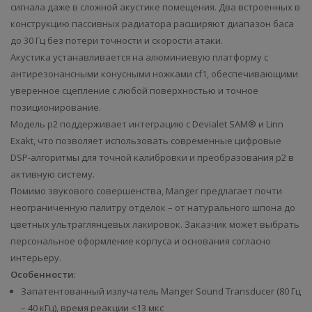
сигнала даже в сложной акустике помещения. Два встроенных в
конструкцию пассивных радиатора расширяют диапазон баса
до 30 Гц без потери точности и скорости атаки.
Акустика устанавливается на алюминиевую платформу с
антирезонансными конусными ножками cf1, обеспечивающими
уверенное сцепление с любой поверхностью и точное
позиционирование.
Модель p2 поддерживает интеграцию с Devialet SAM® и Linn
Exakt, что позволяет использовать современные цифровые
DSP-алгоритмы для точной калибровки и преобразования p2 в
активную систему.
Помимо звукового совершенства, Manger предлагает почти
неограниченную палитру отделок – от натурального шпона до
цветных ультраглянцевых лакировок. Заказчик может выбрать
персональное оформление корпуса и основания согласно
интерьеру.
Особенности
:
Запатентованный излучатель Manger Sound Transducer (80 Гц
– 40 кГц), время реакции <13 мкс