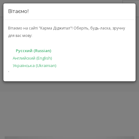
Вітаємо!
О НАС
Вітаємо на сайті "Карма Діджитал"!
Оберіть, будь-ласка, зручну
для вас мову:
АКЦИИ
MANGER P2
КАТАЛОГ
Русский (Russian)
РЕШЕНИЯ
Английский (English)
ГЛАВНАЯ
КАТАЛОГ
АУДИО ВИДЕО
P2
Українська (Ukrainian)
ПРОИЗВОДИТЕЛЯМ
`
ДИЛЕРАМ
ПОИСК
РУССКИЙ (RUSSIAN)