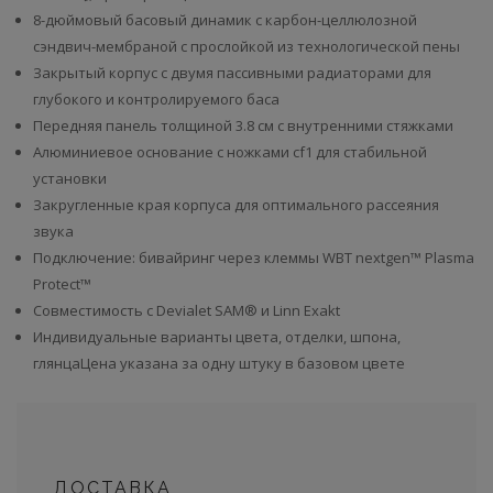
8-дюймовый басовый динамик с карбон-целлюлозной
сэндвич-мембраной с прослойкой из технологической пены
Закрытый корпус с двумя пассивными радиаторами для
глубокого и контролируемого баса
Передняя панель толщиной 3.8 см с внутренними стяжками
Алюминиевое основание с ножками cf1 для стабильной
установки
Закругленные края корпуса для оптимального рассеяния
звука
Подключение: бивайринг через клеммы WBT nextgen™ Plasma
Protect™
Совместимость с Devialet SAM® и Linn Exakt
Индивидуальные варианты цвета, отделки, шпона,
глянца
Цена указана за одну штуку в базовом цвете
ДОСТАВКА