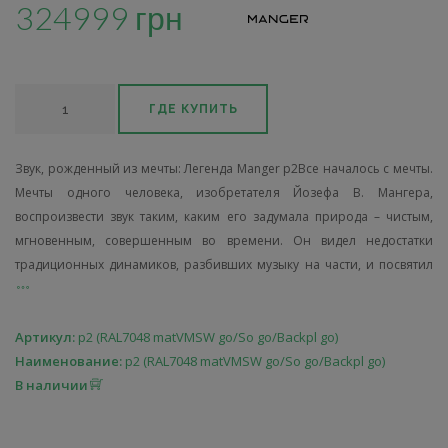
324999 грн
ГДЕ КУПИТЬ
Звук, рожденный из мечты: Легенда Manger p2Все началось с мечты.
Мечты одного человека, изобретателя Йозефа В. Мангера,
воспроизвести звук таким, каким его задумала природа – чистым,
мгновенным, совершенным во времени. Он видел недостатки
традиционных динамиков, разбивших музыку на части, и посвятил
Артикул:
p2 (RAL7048 matVMSW go/So go/Вackpl go)
Наименование:
p2 (RAL7048 matVMSW go/So go/Вackpl go)
В наличии