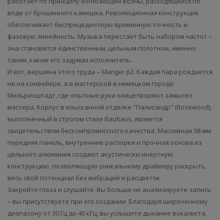
работает по принципу изгибающей волны, расходящейся по
воде от брошенного камешка. Революционная конструкция
обеспечивает беспрецедентную временную точность и
фазовую линейность. Музыка перестает быть набором частот –
она становится единственным, цельным полотном, именно
таким, каким его задумал исполнитель.
И вот, вершина этого труда – Manger p2. Каждая пара рождается
не на конвейере, а в мастерской в ​​немецком городе
Мельрихштадт, где опытные руки олицетворяют замысел
мастера. Корпус в изысканной отделке "Палисандр" (Rosewood),
выполненный в строгом стиле Bauhaus, является
свидетельством бескомпромиссного качества. Массивная 38-мм
передняя панель, внутренние распорки и прочная основа из
цельного алюминия создают акустически инертную
конструкцию, позволяющую уникальному драйверу раскрыть
весь свой потенциал без вибраций и расцветок.
Закройте глаза и слушайте. Вы больше не анализируете запись
– вы присутствуете при его создании. Благодаря широченному
диапазону от 30 Гц до 40 кГц, вы услышите дыхание вокалиста,