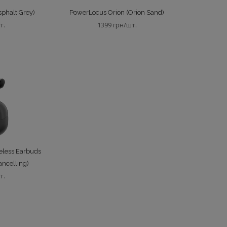
phalt Grey)
PowerLocus Orion (Orion Sand)
т.
1399 грн/шт.
reless Earbuds
ancelling)
т.