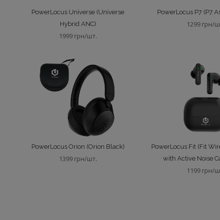
PowerLocus Universe (Universe
PowerLocus P7 (P7 As
1299 грн/ш
Hybrid ANC)
1999 грн/шт.
PowerLocus Orion (Orion Black)
PowerLocus Fit (Fit Wi
1399 грн/шт.
with Active Noise C
1199 грн/ш