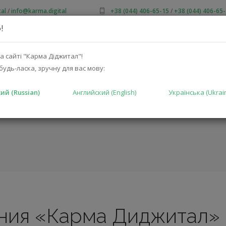
al
/
info@karma.digital
+38 (044) 406-65-15
/
+38 (044) 406-65
!
 НАС
АКЦИИ
КАТАЛОГ
РЕШЕНИЯ
ПРОИЗВОДИТ
а сайті "Карма Діджитал"!
будь-ласка, зручну для вас мову:
ий (Russian)
Английский (English)
Українська (Ukrai
ния «Карма Диджитал»