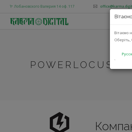
Лобановского Валерия 14 оф. 117
office@karma.digit
Вітаємо
О
Вітаємо н
Оберіть, 
Русск
`
POWERLOCUS
Компа