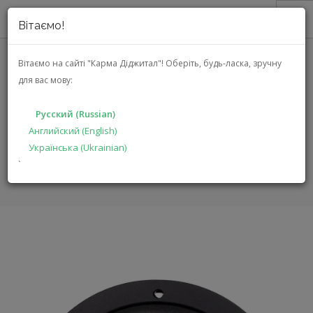
Вітаємо!
О НАС
Вітаємо на сайті "Карма Діджитал"!
Оберіть, будь-ласка, зручну
для вас мову:
АКЦИИ
MB QUART RW1-164
КАТАЛОГ
Русский (Russian)
РЕШЕНИЯ
Английский (English)
ГЛАВНАЯ
КАТАЛОГ
АВТОЭЛЕКТРОНИКА
RW1-164
Українська (Ukrainian)
ПРОИЗВОДИТЕЛЯМ
`
ДИЛЕРАМ
ПОИСК
РУССКИЙ (RUSSIAN)