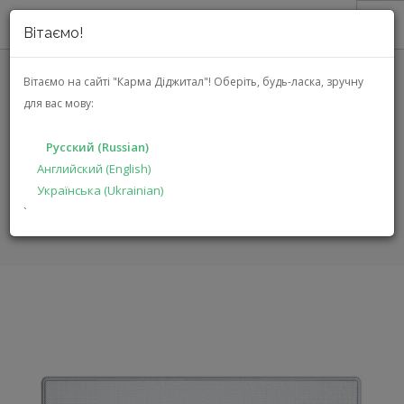
Вітаємо!
О НАС
Вітаємо на сайті "Карма Діджитал"!
Оберіть, будь-ласка, зручну
для вас мову:
АКЦИИ
NILES SG7C
КАТАЛОГ
Русский (Russian)
РЕШЕНИЯ
Английский (English)
ГЛАВНАЯ
КАТАЛОГ
СИСТЕМНАЯ ИНТЕГРАЦИЯ
SG7C
Українська (Ukrainian)
ПРОИЗВОДИТЕЛЯМ
`
ДИЛЕРАМ
ПОИСК
РУССКИЙ (RUSSIAN)