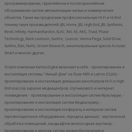
программировании, гарантийном и послегарантийном
обслуживании систем автоматизации жилых и коммерческих
объектов. Также мы предлагаем профессиональную Hi-Fi и Hi-End
технику таких производителей: JBL Home, JBL High-End, JBL Synthesis,
Revel, Infinity, Harman/Kardon, ELAC, Rel, AE, AKG, Triad, Phase
Technology, Mark Levinson, Sunfire, Lexicon, Vienna Piega, Solid Drive,
Sunfire, Elan, NuVo, Screen Research, кинотеатральные кресла Acoustic
Smart и многих других.
Услуги компании Karma Digital включают в себя:
- проектирование и
инсталляция системы "Умный Дом" на базе AMX и Lutron (США);
-
проектирование и инсталляция домашних кинотеатров Hi-Fi и High-
End классов, караоке медиацентров, спутникового и интернет
телевидения;
- проектирование и инсталляция систем Мультирум;
-
проектирование и инсталляция систем Медиасервер;
-
проектирование и инсталляция конференц и интерком систем
(презентационное оборудование, передача данных);
- акустическая
обработка помещений, ландшафтов (всепогодная акустика);
-
проектирование и монтаж систем жизнеобеспечения и