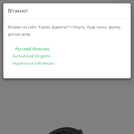
Вітаємо!
О НАС
Вітаємо на сайті "Карма Діджитал"!
Оберіть, будь-ласка, зручну
для вас мову:
АКЦИИ
JBL STADIUM 62CF
КАТАЛОГ
Русский (Russian)
РЕШЕНИЯ
Английский (English)
ГЛАВНАЯ
КАТАЛОГ
АВТОЭЛЕКТРОНИКА
Українська (Ukrainian)
ПРОИЗВОДИТЕЛЯМ
STADIUM 62CF
`
ДИЛЕРАМ
ПОИСК
РУССКИЙ (RUSSIAN)